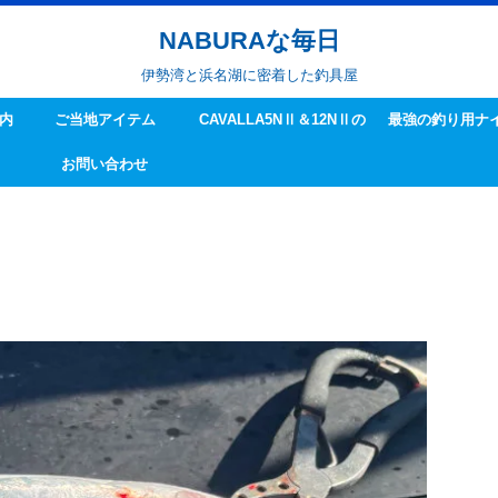
NABURAな毎日
伊勢湾と浜名湖に密着した釣具屋
内
ご当地アイテム
CAVALLA5NⅡ＆12NⅡの
最強の釣り用ナ
お問い合わせ
ハンドル交換方法