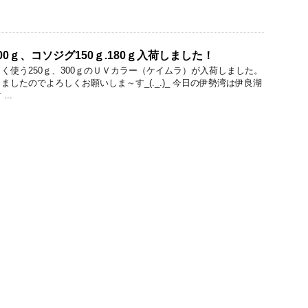
300ｇ、コソジグ150ｇ.180ｇ入荷しました！
く使う250ｇ、300ｇのＵＶカラー（ケイムラ）が入荷しました。
したのでよろしくお願いしま～す_(._.)_ 今日の伊勢湾は伊良湖
..