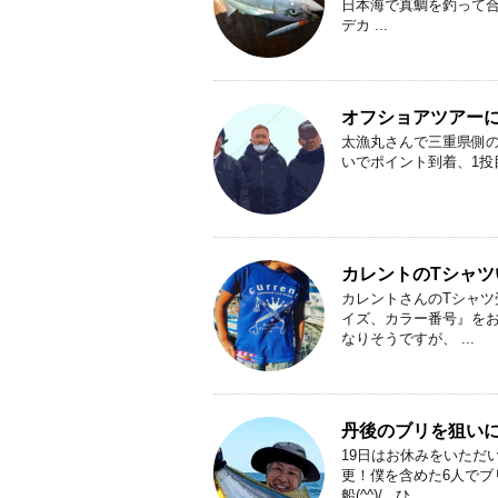
日本海で真鯛を釣って合
デカ ...
オフショアツアーに
太漁丸さんで三重県側の
いでポイント到着、1投目か
カレントのTシャツ
カレントさんのTシャ
イズ、カラー番号』をお知らせ
なりそうですが、 ...
丹後のブリを狙い
19日はお休みをいただ
更！僕を含めた6人でブリ
船(^^)/ ひ ...