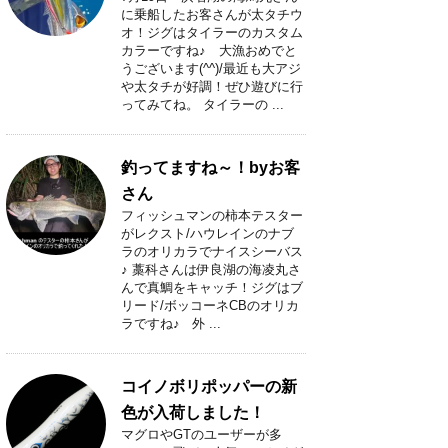
に乗船したお客さんが太タチウ
オ！ジグはタイラーのカスタム
カラーですね♪ 大漁おめでと
うございます(^^)/最近も大アジ
や太タチが好調！ぜひ遊びに行
ってみてね。 タイラーの ...
釣ってますね～！byお客
さん
フィッシュマンの柿本テスター
がレクスト/ハウレインのナブ
ラのオリカラでナイスシーバス
♪ 藁科さんは伊良湖の海凌丸さ
んで真鯛をキャッチ！ジグはブ
リード/ボッコーネCBのオリカ
ラですね♪ 外 ...
コイノボリポッパーの新
色が入荷しました！
マグロやGTのユーザーが多