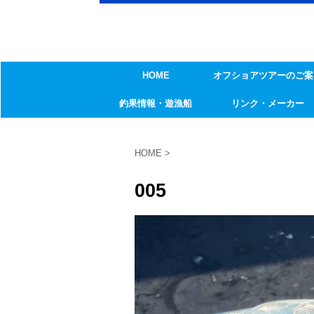
HOME
オフショアツアーのご案
釣果情報・遊漁船
リンク・メーカー
HOME
>
005