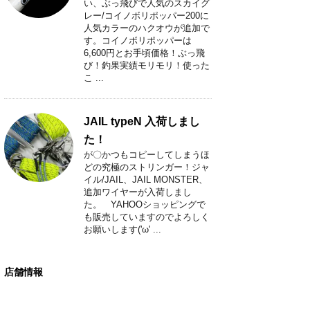
い、ぶっ飛びで人気のスカイグ
レー/コイノボリポッパー200に
人気カラーのハクオウが追加で
す。コイノボリポッパーは
6,600円とお手頃価格！ぶっ飛
び！釣果実績モリモリ！使った
こ ...
JAIL typeN 入荷しまし
た！
が〇かつもコピーしてしまうほ
どの究極のストリンガー！ジャ
イル/JAIL、JAIL MONSTER、
追加ワイヤーが入荷しまし
た。 YAHOOショッピングで
も販売していますのでよろしく
お願いします('ω' ...
店舗情報