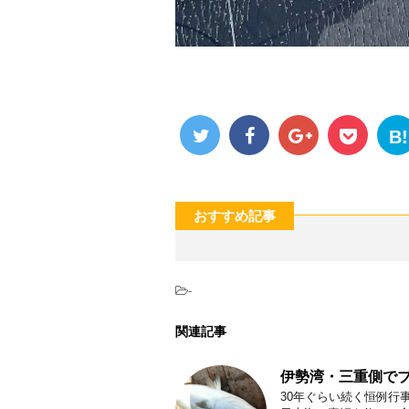
B!
おすすめ記事
-
関連記事
伊勢湾・三重側で
30年ぐらい続く恒例行