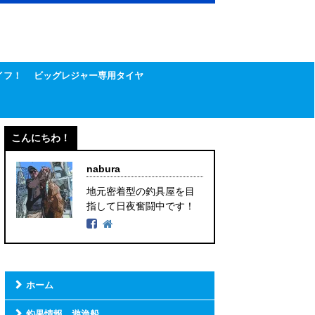
イフ！
ビッグレジャー専用タイヤ
こんにちわ！
nabura
地元密着型の釣具屋を目
指して日夜奮闘中です！
ホーム
釣果情報 遊漁船