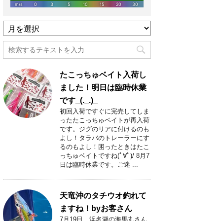
過
去
記
事
月
たこっちゅベイト入荷し
別
一
ました！明日は臨時休業
覧
です_(._.)_
初回入荷ですぐに完売してしま
ったたこっちゅベイトが再入荷
です。ジグのリアに付けるのも
よし！タラバのトレーラーにす
るのもよし！困ったときはたこ
っちゅベイトですね(ﾟ∀ﾟ)/ 8月7
日は臨時休業です。ご迷 ...
天竜沖のタチウオ釣れて
ますね！byお客さん
7月19日 浜名湖の海馬丸さん