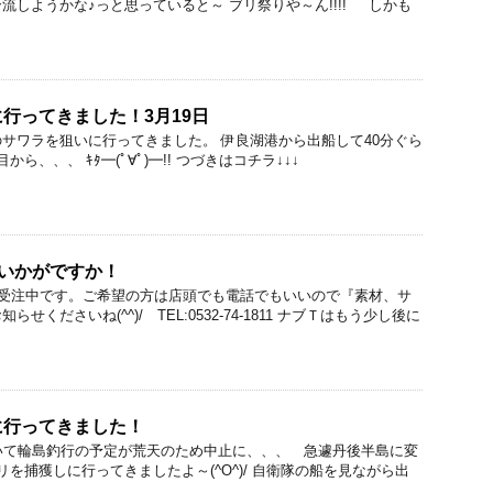
流しようかな♪っと思っていると～ ブリ祭りや～ん!!!! しかも
行ってきました！3月19日
サワラを狙いに行ってきました。 伊良湖港から出船して40分ぐら
ら、、、 ｷﾀ━(ﾟ∀ﾟ)━!! つづきはコチラ↓↓↓
いかがですか！
ツ受注中です。ご希望の方は店頭でも電話でもいいので『素材、サ
くださいね(^^)/ TEL:0532-74-1811 ナブＴはもう少し後に
に行ってきました！
いて輪島釣行の予定が荒天のため中止に、、、 急遽丹後半島に変
を捕獲しに行ってきましたよ～(^O^)/ 自衛隊の船を見ながら出