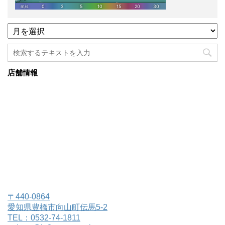
過
去
記
事
月
店舗情報
別
一
覧
〒440-0864
愛知県豊橋市向山町伝馬5-2
TEL：0532-74-1811