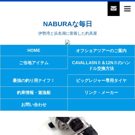
NABURAな毎日
伊勢湾と浜名湖に密着した釣具屋
HOME
オフショアツアーのご案内
ご当地アイテム
CAVALLA5NⅡ＆12NⅡのハン
ドル交換方法
最強の釣り用ナイフ！
ビッグレジャー専用タイヤ
釣果情報・遊漁船
リンク・メーカー
お問い合わせ