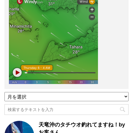
過
去
記
事
月
天竜沖のタチウオ釣れてますね！by
別
一
お客さん