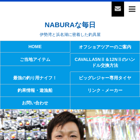
NABURAな毎日
伊勢湾と浜名湖に密着した釣具屋
HOME
オフショアツアーのご案内
ご当地アイテム
CAVALLA5NⅡ＆12NⅡのハン
ドル交換方法
最強の釣り用ナイフ！
ビッグレジャー専用タイヤ
釣果情報・遊漁船
リンク・メーカー
お問い合わせ