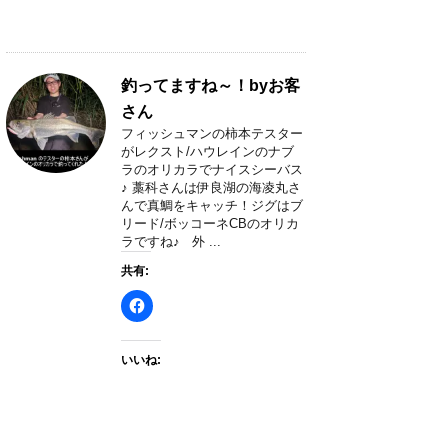
釣ってますね～！byお客
さん
フィッシュマンの柿本テスター
がレクスト/ハウレインのナブ
ラのオリカラでナイスシーバス
♪ 藁科さんは伊良湖の海凌丸さ
んで真鯛をキャッチ！ジグはブ
リード/ボッコーネCBのオリカ
ラですね♪ 外 ...
共有:
いいね: