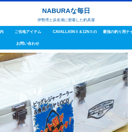
NABURAな毎日
伊勢湾と浜名湖に密着した釣具屋
内
ご当地アイテム
CAVALLA5NⅡ＆12NⅡの
最強の釣り用ナ
お問い合わせ
ハンドル交換方法