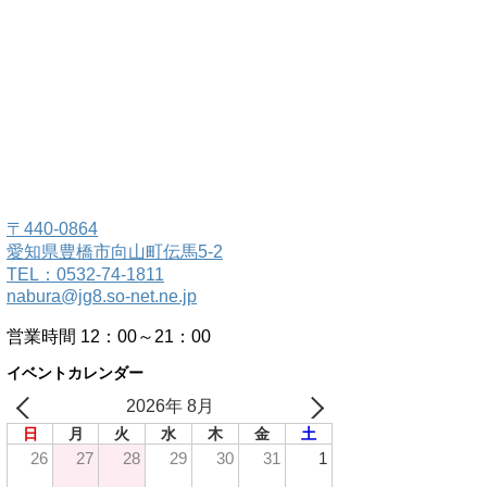
〒440-0864
愛知県豊橋市向山町伝馬5-2
TEL：0532-74-1811
nabura@jg8.so-net.ne.jp
営業時間 12：00～21：00
イベントカレンダー
2026年 8月
日
月
火
水
木
金
土
26
27
28
29
30
31
1