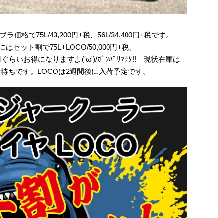
で75L/43,200円+税、56L/34,400円+税です。
ット割で75L+LOCO/50,000円+税、
00円ぐらいお得になりますよ('ω')/ｶﾞﾝﾊﾞﾘﾏｼﾀ!! 現状在庫は
荷待ちです。LOCOは2週間後に入荷予定です。