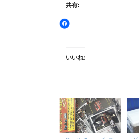
共有:
いいね: