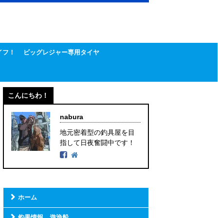
イフ！
ビッグレジャー専用タイヤ
こんにちわ！
nabura
地元密着型の釣具屋を目
指して日夜奮闘中です！
ホーム
釣果情報 遊漁船