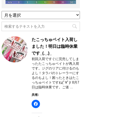
過
去
記
事
月
たこっちゅベイト入荷し
別
一
ました！明日は臨時休業
覧
です_(._.)_
初回入荷ですぐに完売してしま
ったたこっちゅベイトが再入荷
です。ジグのリアに付けるのも
よし！タラバのトレーラーにす
るのもよし！困ったときはたこ
っちゅベイトですね(ﾟ∀ﾟ)/ 8月7
日は臨時休業です。ご迷 ...
共有: