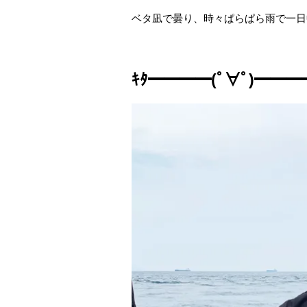
ベタ凪で曇り、時々ぱらぱら雨で一日中
ｷﾀ━━━━(ﾟ∀ﾟ)━━━━