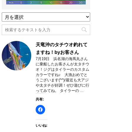
過
去
記
事
月
天竜沖のタチウオ釣れて
別
一
ますね！byお客さん
覧
7月19日 浜名湖の海馬丸さん
に乗船したお客さんが太タチウ
オ！ジグはタイラーのカスタム
カラーですね♪ 大漁おめでと
うございます(^^)/最近も大アジ
や太タチが好調！ぜひ遊びに行
ってみてね。 タイラーの ...
共有:
いいね: