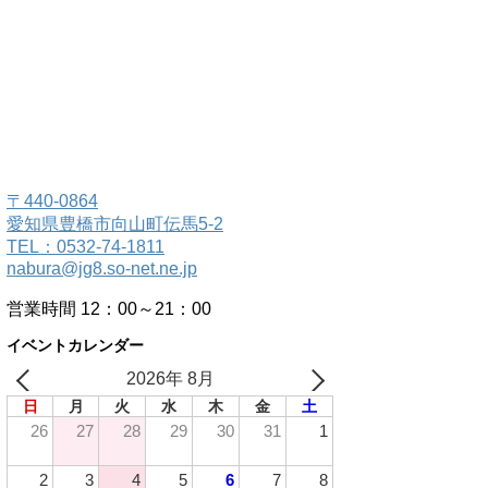
〒440-0864
愛知県豊橋市向山町伝馬5-2
TEL：0532-74-1811
nabura@jg8.so-net.ne.jp
営業時間 12：00～21：00
イベントカレンダー
2026年 8月
日
月
火
水
木
金
土
26
27
28
29
30
31
1
2
3
4
5
6
7
8