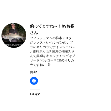
釣ってますね～！byお客
さん
フィッシュマンの柿本テスター
がレクスト/ハウレインのナブ
ラのオリカラでナイスシーバス
♪ 藁科さんは伊良湖の海凌丸さ
んで真鯛をキャッチ！ジグはブ
リード/ボッコーネCBのオリカ
ラですね♪ 外 ...
共有:
いいね: