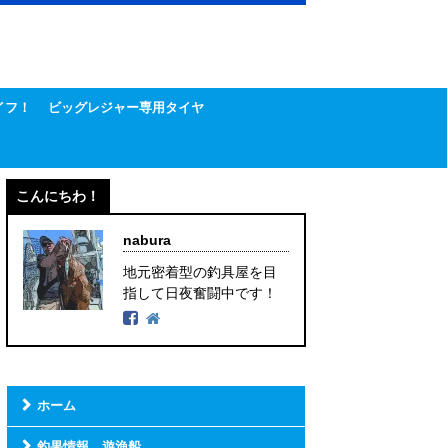
イフ！
ビッグレジャー専用タイヤ
こんにちわ！
nabura
地元密着型の釣具屋を目
指して日夜奮闘中です！
ホーム
釣果情報 遊漁船