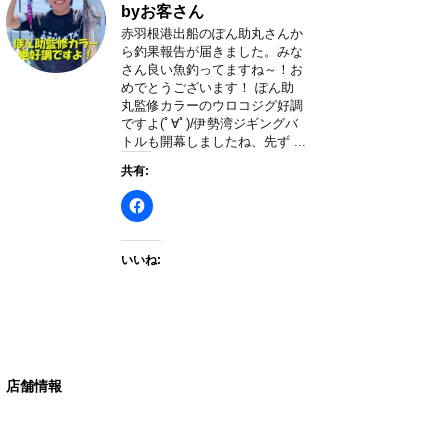
byお客さん
赤羽根港出船のぽん助丸さんか
ら釣果報告が届きました。みな
さん良い魚釣ってますね～！お
めでとうございます！ ぽん助
丸監修カラーのウロコジグ好調
ですよ(ﾟ∀ﾟ)/伊勢湾ジギングバ
トルも開幕しましたね、先ず ...
共有:
いいね:
店舗情報