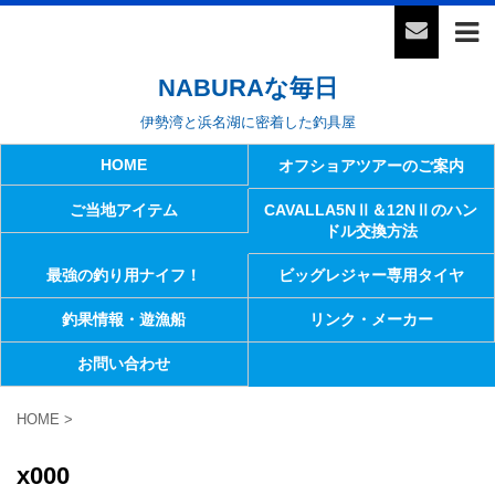
NABURAな毎日
伊勢湾と浜名湖に密着した釣具屋
HOME
オフショアツアーのご案内
ご当地アイテム
CAVALLA5NⅡ＆12NⅡのハン
ドル交換方法
最強の釣り用ナイフ！
ビッグレジャー専用タイヤ
釣果情報・遊漁船
リンク・メーカー
お問い合わせ
HOME
>
x000