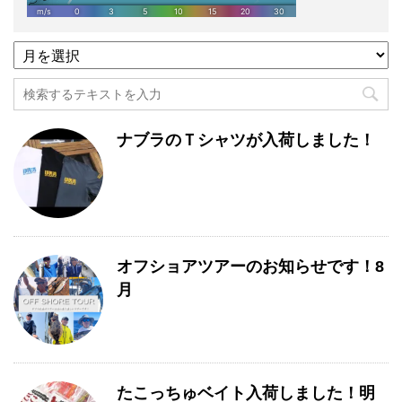
過
去
記
事
月
ナブラのＴシャツが入荷しました！
別
一
覧
オフショアツアーのお知らせです！8
月
たこっちゅベイト入荷しました！明