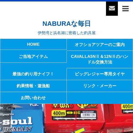
NABURAな毎日
伊勢湾と浜名湖に密着した釣具屋
HOME
オフショアツアーのご案内
ご当地アイテム
CAVALLA5NⅡ＆12NⅡのハン
ドル交換方法
最強の釣り用ナイフ！
ビッグレジャー専用タイヤ
釣果情報・遊漁船
リンク・メーカー
お問い合わせ