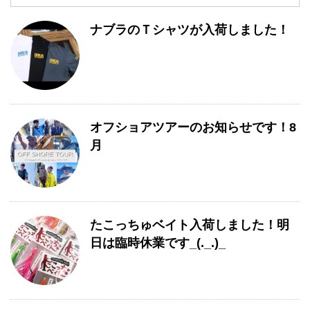
事
月
ナブラのＴシャツが入荷しました！
別
一
覧
オフショアツアーのお知らせです！8
月
たこっちゅベイト入荷しました！明
日は臨時休業です_(._.)_