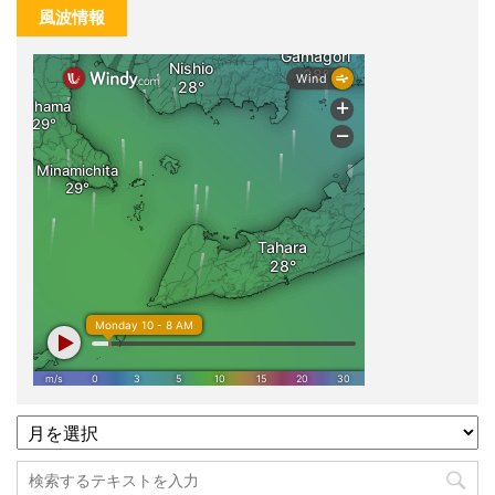
風波情報
過
去
記
事