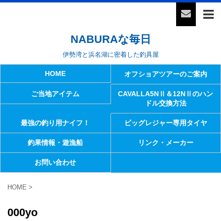
NABURAな毎日
伊勢湾と浜名湖に密着した釣具屋
HOME
オフショアツアーのご案内
ご当地アイテム
CAVALLA5NⅡ＆12NⅡのハン
ドル交換方法
最強の釣り用ナイフ！
ビッグレジャー専用タイヤ
釣果情報・遊漁船
リンク・メーカー
お問い合わせ
HOME
>
000yo