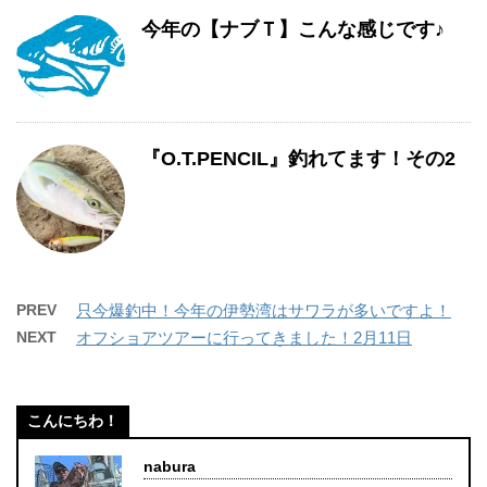
今年の【ナブＴ】こんな感じです♪
『O.T.PENCIL』釣れてます！その2
PREV
只今爆釣中！今年の伊勢湾はサワラが多いですよ！
NEXT
オフショアツアーに行ってきました！2月11日
こんにちわ！
nabura