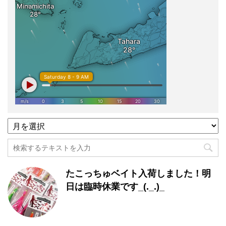
過
去
記
事
月
たこっちゅベイト入荷しました！明
別
一
日は臨時休業です_(._.)_
覧