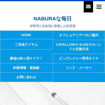
NABURAな毎日
伊勢湾と浜名湖に密着した釣具屋
HOME
オフショアツアーのご案内
ご当地アイテム
CAVALLA5NⅡ＆12NⅡのハン
ドル交換方法
最強の釣り用ナイフ！
ビッグレジャー専用タイヤ
釣果情報・遊漁船
リンク・メーカー
お問い合わせ