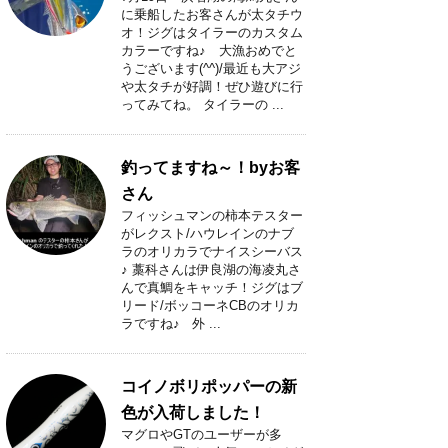
に乗船したお客さんが太タチウ
オ！ジグはタイラーのカスタム
カラーですね♪ 大漁おめでと
うございます(^^)/最近も大アジ
や太タチが好調！ぜひ遊びに行
ってみてね。 タイラーの ...
釣ってますね～！byお客
さん
フィッシュマンの柿本テスター
がレクスト/ハウレインのナブ
ラのオリカラでナイスシーバス
♪ 藁科さんは伊良湖の海凌丸さ
んで真鯛をキャッチ！ジグはブ
リード/ボッコーネCBのオリカ
ラですね♪ 外 ...
コイノボリポッパーの新
色が入荷しました！
マグロやGTのユーザーが多