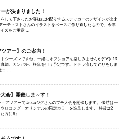
カーが決まりました！
物をして下さったお客様にお配りするステッカーのデザインが出来
のアーティストさんのイラストをベースに作り直したもので、今年
イズをご用意 ...
アツアー】のご案内！
トシーズンですね、一緒にオフショアを楽しみませんか(*‘∀‘)/ 13
で真鯛、カンパチ、根魚を狙う予定です。ドテラ流しで釣りをしま
 ...
プチ大会】開催しま～す！
ショアツアーでUrocoジグさんのプチ大会を開催します。 優勝は一
ウロコジグ・オリジナルの限定カラーを進呈します。 特賞は2
方に船 ...
りそうです！