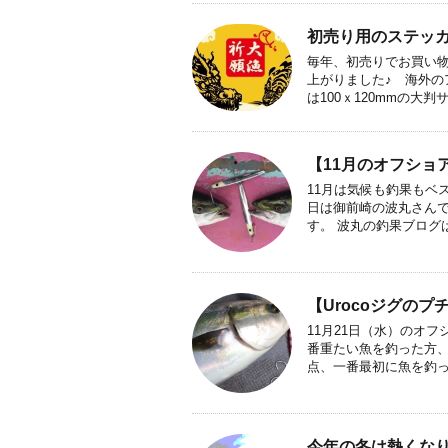
初売り用のステッ
毎年、初売りでお買い
上がりました♪ 海外
は100ｘ120mmの大判サ
【11月のオフショ
11月は気候も釣果もベス
日は御前崎の波丸さん
す。 波丸の釣果ブログはコ
【Urocoジグの
11月21日（水）のオフ
番重たい魚を釣った方、
点、一番最初に魚を釣った
今年の冬は熱くな