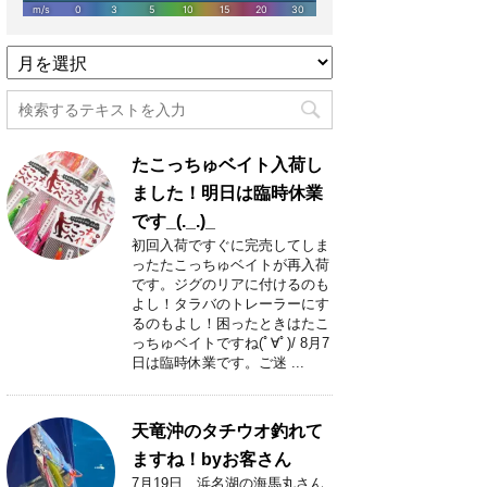
過
去
記
事
月
たこっちゅベイト入荷し
別
一
ました！明日は臨時休業
覧
です_(._.)_
初回入荷ですぐに完売してしま
ったたこっちゅベイトが再入荷
です。ジグのリアに付けるのも
よし！タラバのトレーラーにす
るのもよし！困ったときはたこ
っちゅベイトですね(ﾟ∀ﾟ)/ 8月7
日は臨時休業です。ご迷 ...
天竜沖のタチウオ釣れて
ますね！byお客さん
7月19日 浜名湖の海馬丸さん