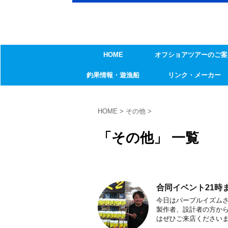
HOME
オフショアツアーのご案
釣果情報・遊漁船
リンク・メーカー
HOME
>
その他
>
「その他」 一覧
合同イベント21時
今日はパープルイズムさ
製作者、設計者の方か
はぜひご来店くださいませ(*