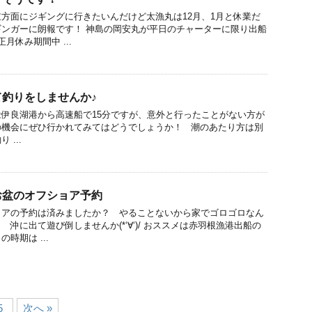
方面にジギングに行きたいんだけど太漁丸は12月、1月と休業だ
ンガーに朗報です！ 神島の岡安丸が平日のチャーターに限り出船
月休み期間中 ...
釣りをしませんか♪
伊良湖港から高速船で15分ですが、意外と行ったことがない方が
の機会にぜひ行かれてみてはどうでしょうか！ 潮のあたり方は別
...
お盆のオフショア予約
ョアの予約は済みましたか？ やることないから家でゴロゴロなん
沖に出て遊び倒しませんか(*‘∀‘)/ おススメは赤羽根漁港出船の
時期は ...
5
次へ »