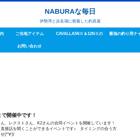
NABURAな毎日
伊勢湾と浜名湖に密着した釣具屋
内
ご当地アイテム
CAVALLA5NⅡ＆12NⅡの
最強の釣り用ナ
お問い合わせ
ハンドル交換方法
まで開催中です！
ん、レクストさん、K2さんの合同イベントを開催しています！
ら直接話を聞くことができるイベントです♪ タイミングの合う方
‘∀‘)/