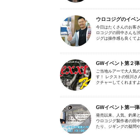
ウロコジグのイベ
今日はたくさんのお客
ロコジグの田中さんも渋
ジグは操作感も良くてよく
GWイベント第２弾
ご当地ルアーで大人気の
す！ レクストの恒川さ
クチャーしてくれますよ。
GWイベント第一
発売以来、人気、釣果とも
ウロコジグ製作者の田
たり、ジギングの疑問や質