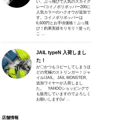
い、ぶっ飛びで人気のスカイグ
レー/コイノボリポッパー200に
人気カラーのハクオウが追加で
す。コイノボリポッパーは
6,600円とお手頃価格！ぶっ飛
び！釣果実績モリモリ！使った
こ ...
JAIL typeN 入荷しまし
た！
が〇かつもコピーしてしまうほ
どの究極のストリンガー！ジャ
イル/JAIL、JAIL MONSTER、
追加ワイヤーが入荷しまし
た。 YAHOOショッピングで
も販売していますのでよろしく
お願いします('ω' ...
店舗情報