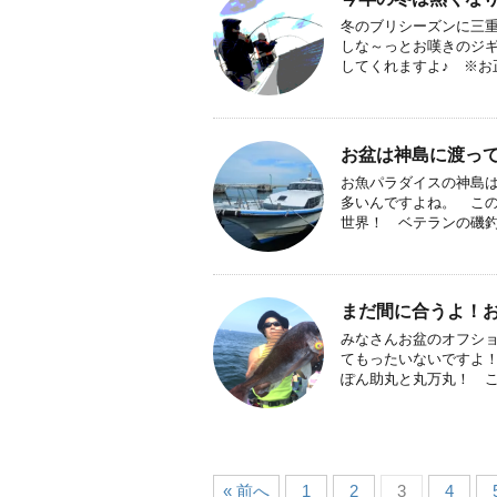
冬のブリシーズンに三重
しな～っとお嘆きのジギ
してくれますよ♪ ※お正
お盆は神島に渡って
お魚パラダイスの神島は
多いんですよね。 こ
世界！ ベテランの磯釣り 
まだ間に合うよ！
みなさんお盆のオフシ
てもったいないですよ！ 
ぽん助丸と丸万丸！ この
« 前へ
1
2
3
4