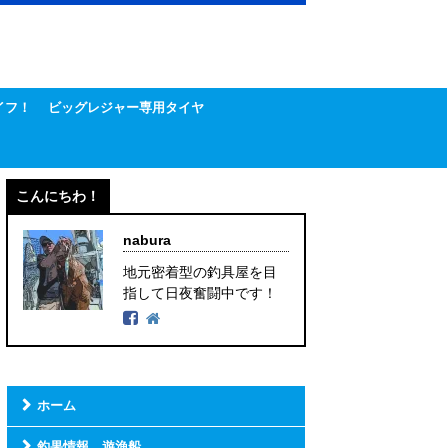
イフ！
ビッグレジャー専用タイヤ
こんにちわ！
nabura
地元密着型の釣具屋を目
指して日夜奮闘中です！
ホーム
釣果情報 遊漁船