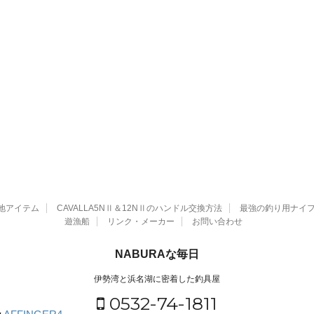
地アイテム
CAVALLA5NⅡ＆12NⅡのハンドル交換方法
最強の釣り用ナイ
遊漁船
リンク・メーカー
お問い合わせ
NABURAな毎日
伊勢湾と浜名湖に密着した釣具屋
0532-74-1811