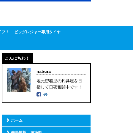
イフ！
ビッグレジャー専用タイヤ
こんにちわ！
nabura
地元密着型の釣具屋を目
指して日夜奮闘中です！
ホーム
釣果情報 遊漁船