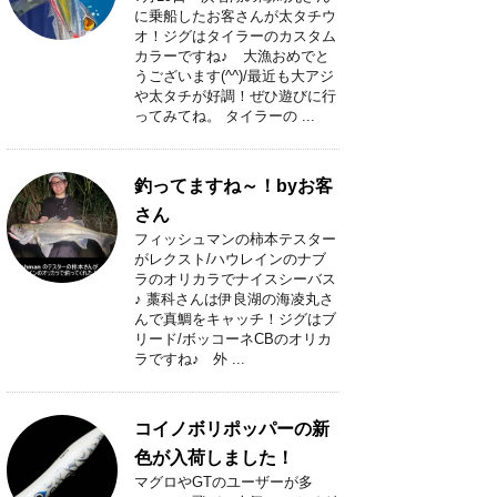
に乗船したお客さんが太タチウ
オ！ジグはタイラーのカスタム
カラーですね♪ 大漁おめでと
うございます(^^)/最近も大アジ
や太タチが好調！ぜひ遊びに行
ってみてね。 タイラーの ...
釣ってますね～！byお客
さん
フィッシュマンの柿本テスター
がレクスト/ハウレインのナブ
ラのオリカラでナイスシーバス
♪ 藁科さんは伊良湖の海凌丸さ
んで真鯛をキャッチ！ジグはブ
リード/ボッコーネCBのオリカ
ラですね♪ 外 ...
コイノボリポッパーの新
色が入荷しました！
マグロやGTのユーザーが多