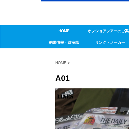
HOME
オフショアツアーのご案
釣果情報・遊漁船
リンク・メーカー
HOME
>
A01