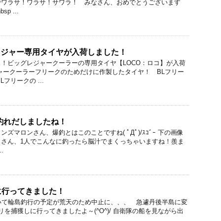
でワラサ！ワラサ！サワラ！ みなさん、おめでとうございます
p ...
レジャー専用タイヤが入荷しました！
！ビッグレジャークーラーの専用タイヤ【LOCO：ロコ】が入荷
ャークーラーフリークのためだけに作製したタイヤ！ BLフリー
フリークの ...
釣れだしましたね！
ズマロンさん、爆釣とはこのことですね( ﾟДﾟ)/ｽｺﾞｰ 下の画像
トさん、1人でこんなに釣ったら脳汁でまくっちゃいますね！羨ま
.
に行ってきました！
いて輪島釣行の予定が荒天のため中止に、、、 急遽丹後半島に変
を捕獲しに行ってきましたよ～(^O^)/ 自衛隊の船を見ながら出