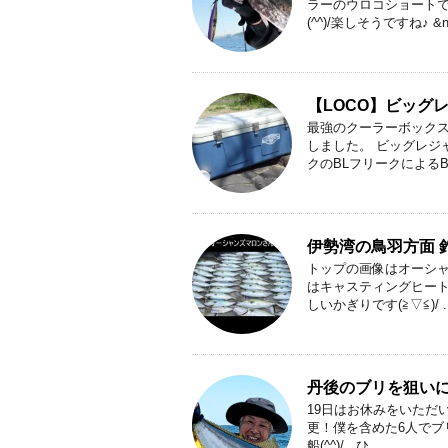
ラーのウロコショート
(^^)/楽しそうですね♪ &nbs
【LOCO】ビッグ
最強のクーラーボックス
しました。 ビッグレジ
クのBLフリークによるBL
伊勢湾の鳥羽方面 
トップの画像はオーシャン
はキャスティングヒー
しいかぎりです(≧▽≦)/ ..
丹後のブリを狙い
19日はお休みをいただ
更！僕を含めた6人でブリ
船(^^)/ ひ ...