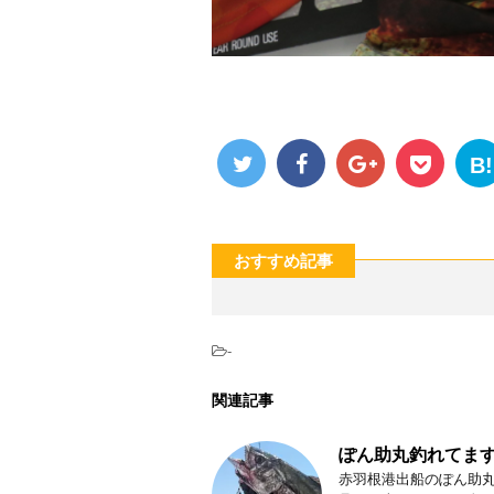
B!
おすすめ記事
-
関連記事
ぽん助丸釣れてます
赤羽根港出船のぽん助丸