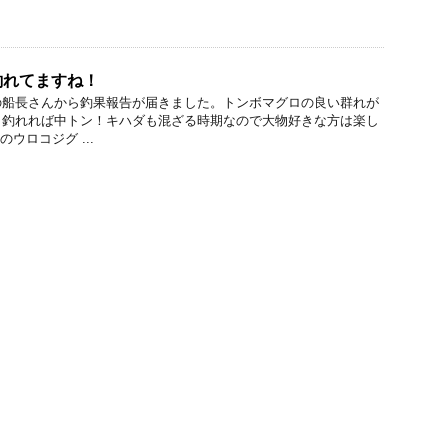
釣れてますね！
の船長さんから釣果報告が届きました。トンボマグロの良い群れが
、釣れれば中トン！キハダも混ざる時期なので大物好きな方は楽し
のウロコジグ ...