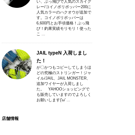
い、ぶっ飛びで人気のスカイグ
レー/コイノボリポッパー200に
人気カラーのハクオウが追加で
す。コイノボリポッパーは
6,600円とお手頃価格！ぶっ飛
び！釣果実績モリモリ！使った
こ ...
JAIL typeN 入荷しまし
た！
が〇かつもコピーしてしまうほ
どの究極のストリンガー！ジャ
イル/JAIL、JAIL MONSTER、
追加ワイヤーが入荷しまし
た。 YAHOOショッピングで
も販売していますのでよろしく
お願いします('ω' ...
店舗情報