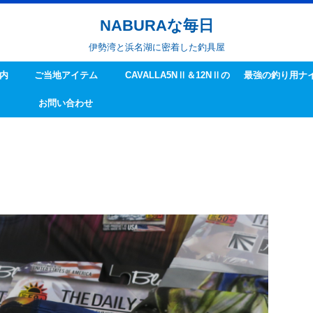
NABURAな毎日
伊勢湾と浜名湖に密着した釣具屋
内
ご当地アイテム
CAVALLA5NⅡ＆12NⅡの
最強の釣り用ナ
お問い合わせ
ハンドル交換方法