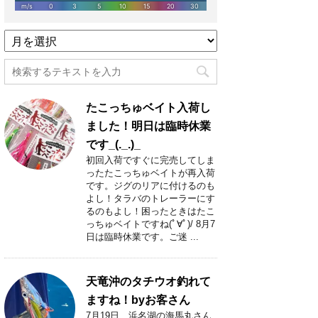
過
去
記
事
月
たこっちゅベイト入荷し
別
一
ました！明日は臨時休業
覧
です_(._.)_
初回入荷ですぐに完売してしま
ったたこっちゅベイトが再入荷
です。ジグのリアに付けるのも
よし！タラバのトレーラーにす
るのもよし！困ったときはたこ
っちゅベイトですね(ﾟ∀ﾟ)/ 8月7
日は臨時休業です。ご迷 ...
天竜沖のタチウオ釣れて
ますね！byお客さん
7月19日 浜名湖の海馬丸さん