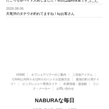
たこっちゅベイト入荷しました！明日は臨時休業です_(._.)_
2026.08.06
天竜沖のタチウオ釣れてますね！byお客さん
HOME
オフショアツアーのご案内
ご当地アイテム
CAVALLA5NⅡ＆12NⅡのハンドル交換方法
最強の釣り用ナイ
フ！
ビッグレジャー専用タイヤ
釣果情報・遊漁船
リン
ク・メーカー
お問い合わせ
NABURAな毎日