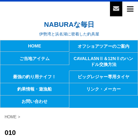
NABURAな毎日
伊勢湾と浜名湖に密着した釣具屋
HOME
オフショアツアーのご案内
ご当地アイテム
CAVALLA5NⅡ＆12NⅡのハン
ドル交換方法
最強の釣り用ナイフ！
ビッグレジャー専用タイヤ
釣果情報・遊漁船
リンク・メーカー
お問い合わせ
HOME
>
010