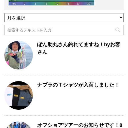
過
去
記
事
月
ぽん助丸さん釣れてますね！byお客
別
一
さん
覧
ナブラのＴシャツが入荷しました！
オフショアツアーのお知らせです！8