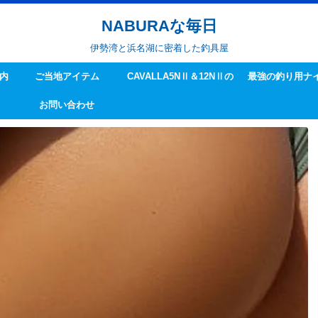
NABURAな毎日
伊勢湾と浜名湖に密着した釣具屋
内
ご当地アイテム
CAVALLA5NⅡ＆12NⅡの
最強の釣り用ナ
お問い合わせ
ハンドル交換方法