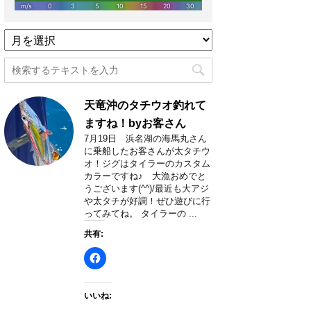
過
去
記
事
月
天竜沖のタチウオ釣れて
別
一
ますね！byお客さん
覧
7月19日 浜名湖の海馬丸さん
に乗船したお客さんが太タチウ
オ！ジグはタイラーのカスタム
カラーですね♪ 大漁おめでと
うございます(^^)/最近も大アジ
や太タチが好調！ぜひ遊びに行
ってみてね。 タイラーの ...
共有:
いいね: