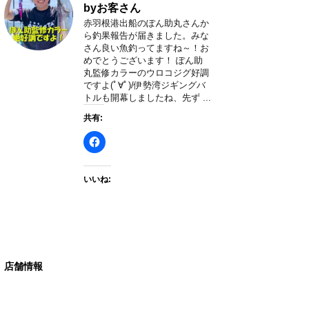
byお客さん
赤羽根港出船のぽん助丸さんか
ら釣果報告が届きました。みな
さん良い魚釣ってますね～！お
めでとうございます！ ぽん助
丸監修カラーのウロコジグ好調
ですよ(ﾟ∀ﾟ)/伊勢湾ジギングバ
トルも開幕しましたね、先ず ...
共有:
いいね:
店舗情報