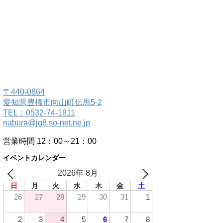
〒440-0864
愛知県豊橋市向山町伝馬5-2
TEL：0532-74-1811
nabura@jg8.so-net.ne.jp
営業時間 12：00～21：00
イベントカレンダー
2026年 8月
日
月
火
水
木
金
土
26
27
28
29
30
31
1
2
3
4
5
6
7
8