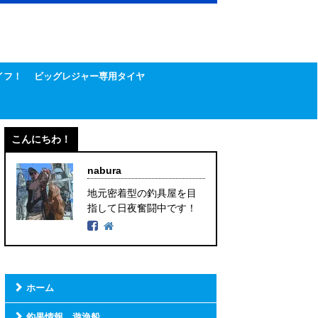
イフ！
ビッグレジャー専用タイヤ
こんにちわ！
nabura
地元密着型の釣具屋を目
指して日夜奮闘中です！
ホーム
釣果情報 遊漁船