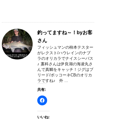
釣ってますね～！byお客
さん
フィッシュマンの柿本テスター
がレクスト/ハウレインのナブ
ラのオリカラでナイスシーバス
♪ 藁科さんは伊良湖の海凌丸さ
んで真鯛をキャッチ！ジグはブ
リード/ボッコーネCBのオリカ
ラですね♪ 外 ...
共有:
いいね: