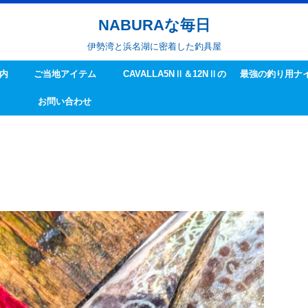
NABURAな毎日
伊勢湾と浜名湖に密着した釣具屋
内
ご当地アイテム
CAVALLA5NⅡ＆12NⅡの
最強の釣り用ナ
お問い合わせ
ハンドル交換方法