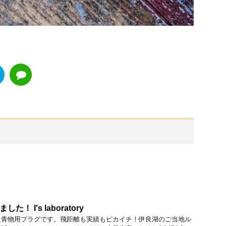
した！ I's laboratory
た青物用プラグです。飛距離も実績もピカイチ！伊良湖のご当地ル