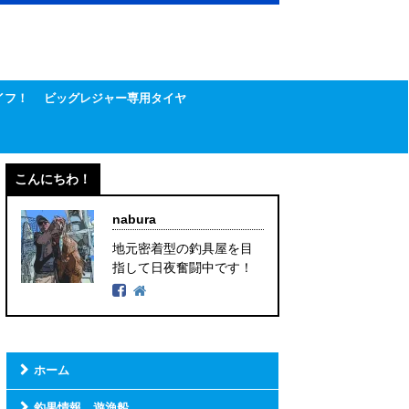
イフ！
ビッグレジャー専用タイヤ
こんにちわ！
nabura
地元密着型の釣具屋を目
指して日夜奮闘中です！
ホーム
釣果情報 遊漁船