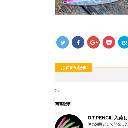
B!
おすすめ記事
-
関連記事
O.T.PENCIL 入荷しま
伊良湖用として開発し