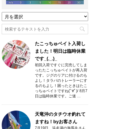
過
去
記
事
月
たこっちゅベイト入荷し
別
一
ました！明日は臨時休業
覧
です_(._.)_
初回入荷ですぐに完売してしま
ったたこっちゅベイトが再入荷
です。ジグのリアに付けるのも
よし！タラバのトレーラーにす
るのもよし！困ったときはたこ
っちゅベイトですね(ﾟ∀ﾟ)/ 8月7
日は臨時休業です。ご迷 ...
天竜沖のタチウオ釣れて
ますね！byお客さん
7月19日 浜名湖の海馬丸さん