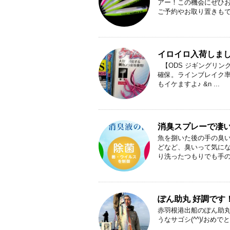
アー！この機会にぜひお
ご予約やお取り置きもでき
イロイロ入荷しま
【ODS ジギングリン
確保。ラインブレイク率
もイケますよ♪ &n ...
消臭スプレーで凄
魚を捌いた後の手の臭
どなど、臭いって気にな
り洗ったつもりでも手の指
ぽん助丸 好調です
赤羽根港出船のぽん助
うなサゴシ(^^)/お