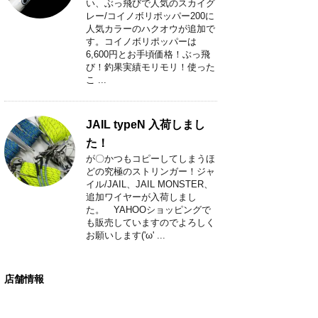
い、ぶっ飛びで人気のスカイグ
レー/コイノボリポッパー200に
人気カラーのハクオウが追加で
す。コイノボリポッパーは
6,600円とお手頃価格！ぶっ飛
び！釣果実績モリモリ！使った
こ ...
JAIL typeN 入荷しまし
た！
が〇かつもコピーしてしまうほ
どの究極のストリンガー！ジャ
イル/JAIL、JAIL MONSTER、
追加ワイヤーが入荷しまし
た。 YAHOOショッピングで
も販売していますのでよろしく
お願いします('ω' ...
店舗情報