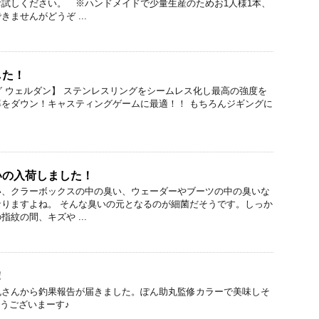
試しください。 ※ハンドメイドで少量生産のためお1人様1本、
ませんがどうぞ ...
した！
グ ウェルダン】 ステンレスリングをシームレス化し最高の強度を
をダウン！キャスティングゲームに最適！！ もちろんジギングに
いの入荷しました！
い、クラーボックスの中の臭い、ウェーダーやブーツの中の臭いな
りますよね。 そんな臭いの元となるのが細菌だそうです。しっか
紋の間、キズや ...
！
丸さんから釣果報告が届きました。ぽん助丸監修カラーで美味しそ
めでとうございまーす♪