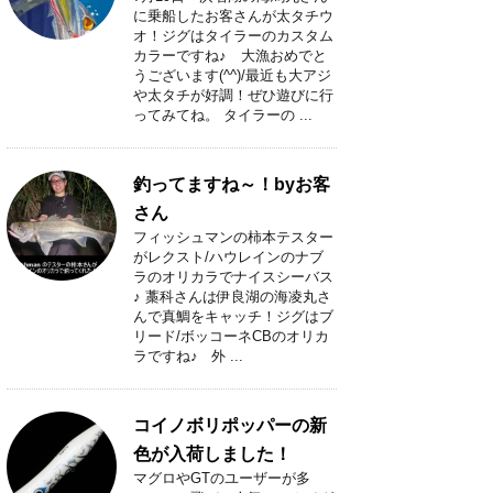
に乗船したお客さんが太タチウ
オ！ジグはタイラーのカスタム
カラーですね♪ 大漁おめでと
うございます(^^)/最近も大アジ
や太タチが好調！ぜひ遊びに行
ってみてね。 タイラーの ...
釣ってますね～！byお客
さん
フィッシュマンの柿本テスター
がレクスト/ハウレインのナブ
ラのオリカラでナイスシーバス
♪ 藁科さんは伊良湖の海凌丸さ
んで真鯛をキャッチ！ジグはブ
リード/ボッコーネCBのオリカ
ラですね♪ 外 ...
コイノボリポッパーの新
色が入荷しました！
マグロやGTのユーザーが多