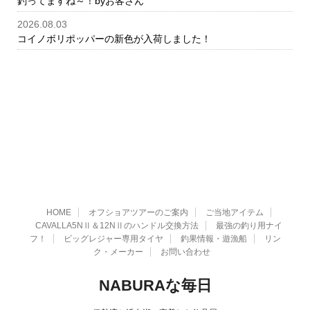
釣ってますね～！byお客さん
2026.08.03
コイノボリポッパーの新色が入荷しました！
HOME
オフショアツアーのご案内
ご当地アイテム
CAVALLA5NⅡ＆12NⅡのハンドル交換方法
最強の釣り用ナイ
フ！
ビッグレジャー専用タイヤ
釣果情報・遊漁船
リン
ク・メーカー
お問い合わせ
NABURAな毎日