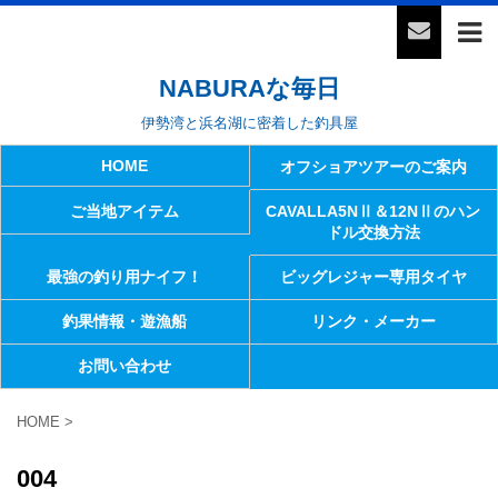
NABURAな毎日
伊勢湾と浜名湖に密着した釣具屋
HOME
オフショアツアーのご案内
ご当地アイテム
CAVALLA5NⅡ＆12NⅡのハン
ドル交換方法
最強の釣り用ナイフ！
ビッグレジャー専用タイヤ
釣果情報・遊漁船
リンク・メーカー
お問い合わせ
HOME
>
004