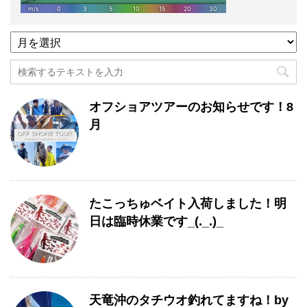
過
去
記
事
月
オフショアツアーのお知らせです！8
別
一
月
覧
たこっちゅベイト入荷しました！明
日は臨時休業です_(._.)_
天竜沖のタチウオ釣れてますね！by