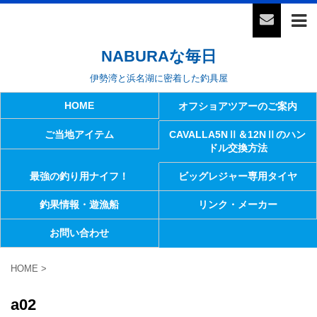
NABURAな毎日
伊勢湾と浜名湖に密着した釣具屋
HOME
オフショアツアーのご案内
ご当地アイテム
CAVALLA5NⅡ＆12NⅡのハン
ドル交換方法
最強の釣り用ナイフ！
ビッグレジャー専用タイヤ
釣果情報・遊漁船
リンク・メーカー
お問い合わせ
HOME
>
a02