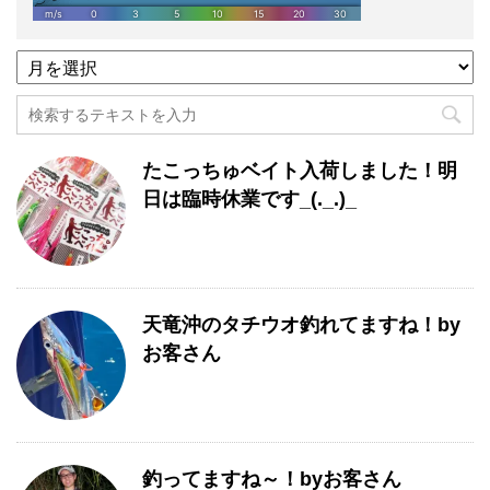
過
去
記
事
月
たこっちゅベイト入荷しました！明
別
一
日は臨時休業です_(._.)_
覧
天竜沖のタチウオ釣れてますね！by
お客さん
釣ってますね～！byお客さん