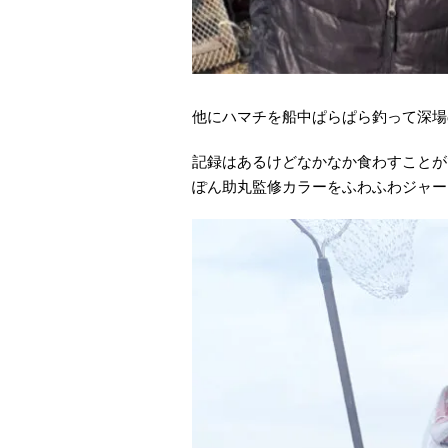
他にハマチを船中ぱらぱら釣って深場の8
記録はあるけどなかなか食わすことが
ぽん助丸監修カラーをふわふわジャー