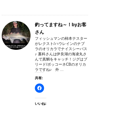
釣ってますね～！byお客
さん
フィッシュマンの柿本テスター
がレクスト/ハウレインのナブ
ラのオリカラでナイスシーバス
♪ 藁科さんは伊良湖の海凌丸さ
んで真鯛をキャッチ！ジグはブ
リード/ボッコーネCBのオリカ
ラですね♪ 外 ...
共有:
いいね: