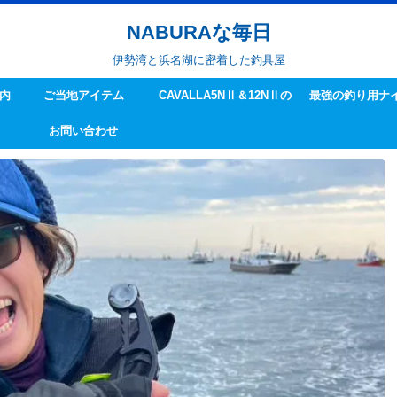
NABURAな毎日
伊勢湾と浜名湖に密着した釣具屋
内
ご当地アイテム
CAVALLA5NⅡ＆12NⅡの
最強の釣り用ナ
お問い合わせ
ハンドル交換方法