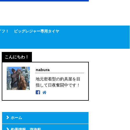
イフ！
ビッグレジャー専用タイヤ
こんにちわ！
nabura
地元密着型の釣具屋を目
指して日夜奮闘中です！
ホーム
釣果情報 遊漁船