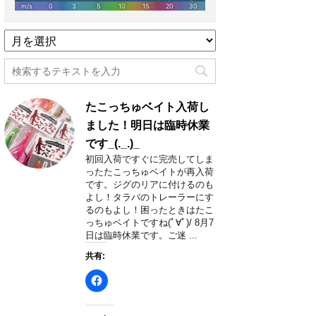
過
去
記
事
月
たこっちゅベイト入荷し
別
一
ました！明日は臨時休業
覧
です_(._.)_
初回入荷ですぐに完売してしま
ったたこっちゅベイトが再入荷
です。ジグのリアに付けるのも
よし！タラバのトレーラーにす
るのもよし！困ったときはたこ
っちゅベイトですね(ﾟ∀ﾟ)/ 8月7
日は臨時休業です。ご迷 ...
共有: