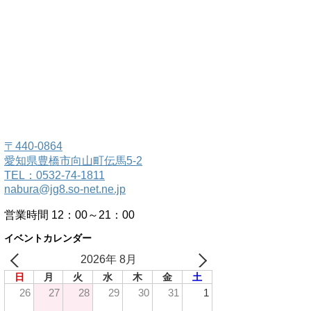
〒440-0864
愛知県豊橋市向山町伝馬5-2
TEL：0532-74-1811
nabura@jg8.so-net.ne.jp
営業時間 12：00～21：00
イベントカレンダー
2026年 8月
日
月
火
水
木
金
土
26
27
28
29
30
31
1