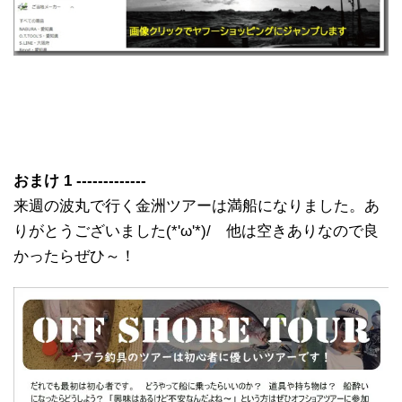
おまけ 1 -------------
来週の波丸で行く金洲ツアーは満船になりました。あ
りがとうございました(*'ω'*)/ 他は空きありなので良
かったらぜひ～！