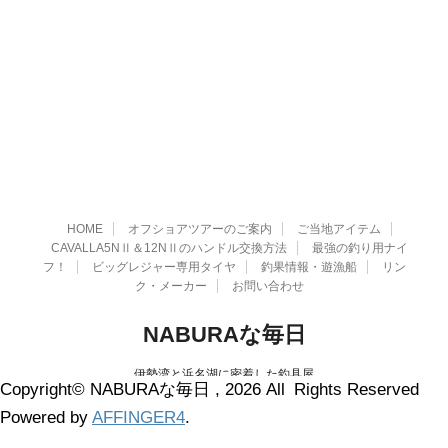
HOME
オフショアツアーのご案内
ご当地アイテム
CAVALLA5NⅡ＆12NⅡのハンドル交換方法
最強の釣り用ナイ
フ！
ビッグレジャー専用タイヤ
釣果情報・遊漁船
リン
ク・メーカー
お問い合わせ
NABURAな毎日
伊勢湾と浜名湖に密着した釣具屋
Copyright© NABURAな毎日 , 2026 All Rights Reserved
0532-74-1811
Powered by
AFFINGER4
.