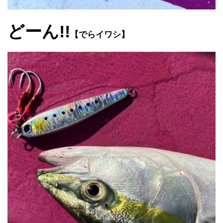
どーん!!
【でらイワシ】