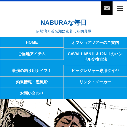
NABURAな毎日
伊勢湾と浜名湖に密着した釣具屋
HOME
オフショアツアーのご案内
ご当地アイテム
CAVALLA5NⅡ＆12NⅡのハン
ドル交換方法
最強の釣り用ナイフ！
ビッグレジャー専用タイヤ
釣果情報・遊漁船
リンク・メーカー
お問い合わせ