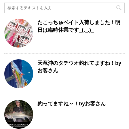
記
事
月
たこっちゅベイト入荷しました！明
別
一
日は臨時休業です_(._.)_
覧
天竜沖のタチウオ釣れてますね！by
お客さん
釣ってますね～！byお客さん