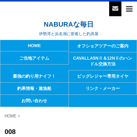
NABURAな毎日
伊勢湾と浜名湖に密着した釣具屋
HOME
オフショアツアーのご案内
ご当地アイテム
CAVALLA5NⅡ＆12NⅡのハン
ドル交換方法
最強の釣り用ナイフ！
ビッグレジャー専用タイヤ
釣果情報・遊漁船
リンク・メーカー
お問い合わせ
HOME
>
008