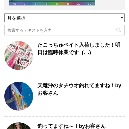
過
去
記
事
月
たこっちゅベイト入荷しました！明
別
一
日は臨時休業です_(._.)_
覧
天竜沖のタチウオ釣れてますね！by
お客さん
釣ってますね～！byお客さん