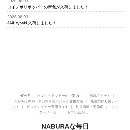
2026.08.03
コイノボリポッパーの新色が入荷しました！
2026.08.03
JAIL typeN 入荷しました！
HOME
オフショアツアーのご案内
ご当地アイテム
CAVALLA5NⅡ＆12NⅡのハンドル交換方法
最強の釣り用ナイ
フ！
ビッグレジャー専用タイヤ
釣果情報・遊漁船
リン
ク・メーカー
お問い合わせ
NABURAな毎日