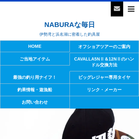
NABURAな毎日
伊勢湾と浜名湖に密着した釣具屋
HOME
オフショアツアーのご案内
ご当地アイテム
CAVALLA5NⅡ＆12NⅡのハン
ドル交換方法
最強の釣り用ナイフ！
ビッグレジャー専用タイヤ
釣果情報・遊漁船
リンク・メーカー
お問い合わせ