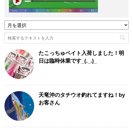
過
去
記
事
月
たこっちゅベイト入荷しました！明
別
一
日は臨時休業です_(._.)_
覧
天竜沖のタチウオ釣れてますね！by
お客さん