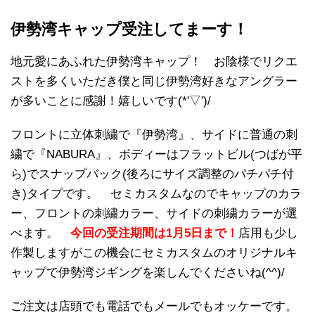
伊勢湾キャップ受注してまーす！
地元愛にあふれた伊勢湾キャップ！ お陰様でリクエ
ストを多くいただき僕と同じ伊勢湾好きなアングラー
が多いことに感謝！嬉しいです(*'▽')/
フロントに立体刺繍で『伊勢湾』、サイドに普通の刺
繍で『NABURA』、ボディーはフラットビル(つばが平
ら)でスナップバック(後ろにサイズ調整のパチパチ付
き)タイプです。 セミカスタムなのでキャップのカラ
ー、フロントの刺繍カラー、サイドの刺繍カラーが選
べます。
今回の受注期間は1月5日まで！
店用も少し
作製しますがこの機会にセミカスタムのオリジナルキ
ャップで伊勢湾ジギングを楽しんでくださいね(^^)/
ご注文は店頭でも電話でもメールでもオッケーです。