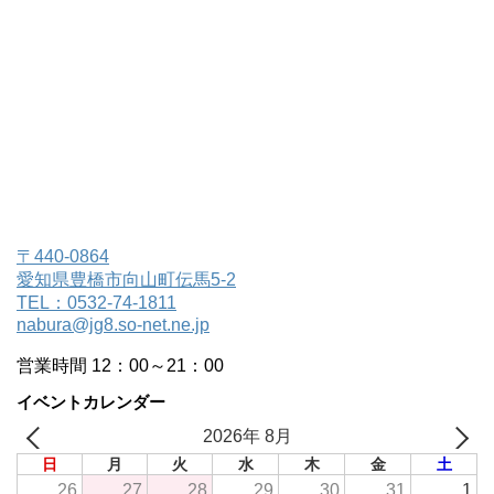
〒440-0864
愛知県豊橋市向山町伝馬5-2
TEL：0532-74-1811
nabura@jg8.so-net.ne.jp
営業時間 12：00～21：00
イベントカレンダー
2026年 8月
日
月
火
水
木
金
土
26
27
28
29
30
31
1