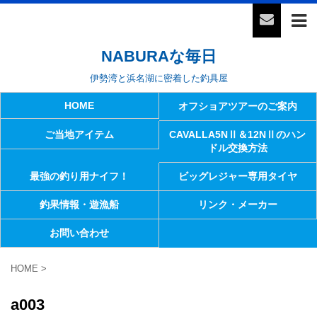
NABURAな毎日
伊勢湾と浜名湖に密着した釣具屋
HOME
オフショアツアーのご案内
ご当地アイテム
CAVALLA5NⅡ＆12NⅡのハン
ドル交換方法
最強の釣り用ナイフ！
ビッグレジャー専用タイヤ
釣果情報・遊漁船
リンク・メーカー
お問い合わせ
HOME
>
a003