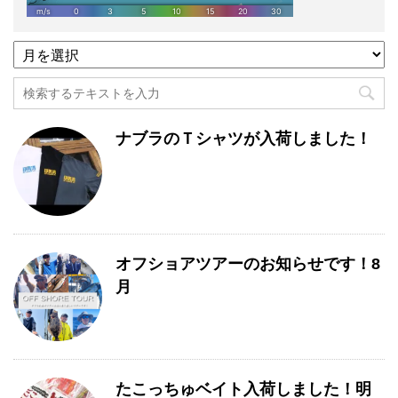
過
去
記
事
月
ナブラのＴシャツが入荷しました！
別
一
覧
オフショアツアーのお知らせです！8
月
たこっちゅベイト入荷しました！明