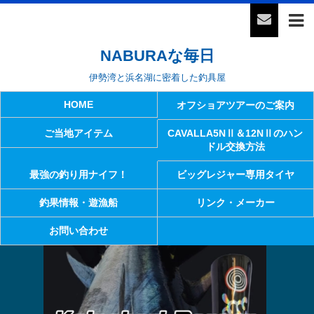
NABURAな毎日
伊勢湾と浜名湖に密着した釣具屋
HOME
オフショアツアーのご案内
ご当地アイテム
CAVALLA5NⅡ＆12NⅡのハン
ドル交換方法
最強の釣り用ナイフ！
ビッグレジャー専用タイヤ
釣果情報・遊漁船
リンク・メーカー
お問い合わせ