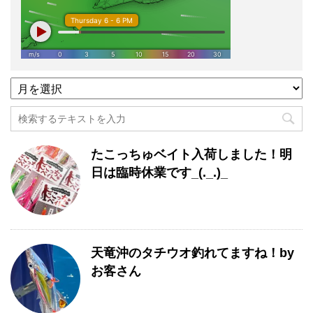
過
去
記
事
月
たこっちゅベイト入荷しました！明
別
一
日は臨時休業です_(._.)_
覧
天竜沖のタチウオ釣れてますね！by
お客さん