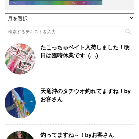
過
去
記
事
月
たこっちゅベイト入荷しました！明
別
一
日は臨時休業です_(._.)_
覧
天竜沖のタチウオ釣れてますね！by
お客さん
釣ってますね～！byお客さん