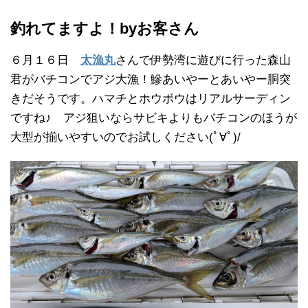
釣れてますよ！byお客さん
６月１６日
太漁丸
さんで伊勢湾に遊びに行った森山
君がバチコンでアジ大漁！鰺あいやーとあいやー胴突
きだそうです。ハマチとホウボウはリアルサーディン
ですね♪ アジ狙いならサビキよりもバチコンのほうが
大型が揃いやすいのでお試しください(ﾟ∀ﾟ)/