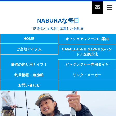
NABURAな毎日
伊勢湾と浜名湖に密着した釣具屋
HOME
オフショアツアーのご案内
ご当地アイテム
CAVALLA5NⅡ＆12NⅡのハン
ドル交換方法
最強の釣り用ナイフ！
ビッグレジャー専用タイヤ
釣果情報・遊漁船
リンク・メーカー
お問い合わせ