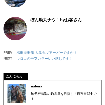
ぽん助丸ナウ！byお客さん
PREV
福田港出船 大孝丸ツアーどーですか！
NEXT
ウロコの干支カラーいい感じです！
こんにちわ！
nabura
地元密着型の釣具屋を目指して日夜奮闘中で
す！