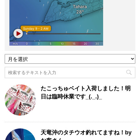
過
去
記
事
月
たこっちゅベイト入荷しました！明
別
一
日は臨時休業です_(._.)_
覧
天竜沖のタチウオ釣れてますね！by