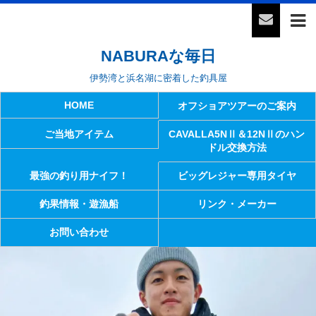
NABURAな毎日
伊勢湾と浜名湖に密着した釣具屋
HOME
オフショアツアーのご案内
ご当地アイテム
CAVALLA5NⅡ＆12NⅡのハン
ドル交換方法
最強の釣り用ナイフ！
ビッグレジャー専用タイヤ
釣果情報・遊漁船
リンク・メーカー
お問い合わせ