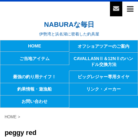
NABURAな毎日
伊勢湾と浜名湖に密着した釣具屋
HOME
オフショアツアーのご案内
ご当地アイテム
CAVALLA5NⅡ＆12NⅡのハン
ドル交換方法
最強の釣り用ナイフ！
ビッグレジャー専用タイヤ
釣果情報・遊漁船
リンク・メーカー
お問い合わせ
HOME
>
peggy red