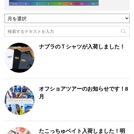
過
去
記
事
月
ナブラのＴシャツが入荷しました！
別
一
覧
オフショアツアーのお知らせです！8
月
たこっちゅベイト入荷しました！明