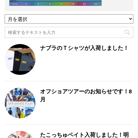
過
去
記
事
月
ナブラのＴシャツが入荷しました！
別
一
覧
オフショアツアーのお知らせです！8
月
たこっちゅベイト入荷しました！明