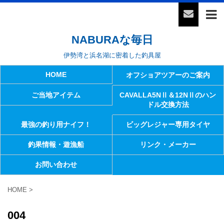
NABURAな毎日
伊勢湾と浜名湖に密着した釣具屋
HOME
オフショアツアーのご案内
ご当地アイテム
CAVALLA5NⅡ＆12NⅡのハン
ドル交換方法
最強の釣り用ナイフ！
ビッグレジャー専用タイヤ
釣果情報・遊漁船
リンク・メーカー
お問い合わせ
HOME
>
004