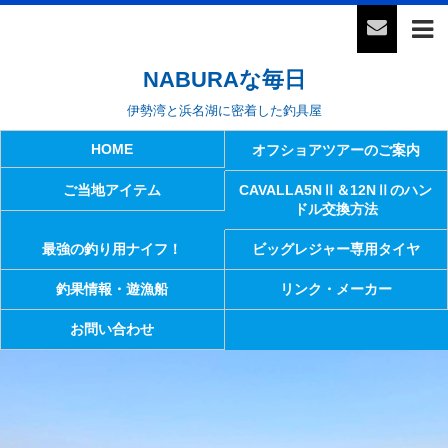
NABURAな毎日
伊勢湾と浜名湖に密着した釣具屋
HOME
オフショアツアーのご案内
ご当地アイテム
CAVALLA5NⅡ＆12NⅡのハン
ドル交換方法
最強の釣り用ナイフ！
ビッグレジャー専用タイヤ
釣果情報・遊漁船
リンク・メーカー
お問い合わせ