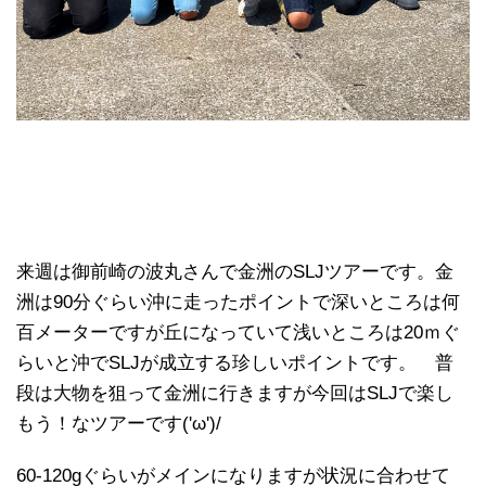
来週は御前崎の波丸さんで金洲のSLJツアーです。金
洲は90分ぐらい沖に走ったポイントで深いところは何
百メーターですが丘になっていて浅いところは20ｍぐ
らいと沖でSLJが成立する珍しいポイントです。 普
段は大物を狙って金洲に行きますが今回はSLJで楽し
もう！なツアーです('ω')/
60-120gぐらいがメインになりますが状況に合わせて