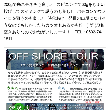
200gで底ネチネチも良し♪ スピニングで60gをちょい
投げしてスイミングで誘うのも良し♪ バチコンでウメ
イロを狙うのも良し♪ 時化あけ一発目の出船になりそ
うなのでもしかしたらカツオもあるかも!? (ﾟ∀ﾟ)/3名
空きありなのでおねがいしまーす！ TEL：0532-74-
1811