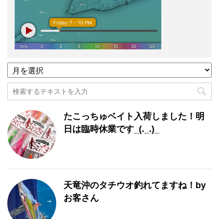
過
去
記
事
月
たこっちゅベイト入荷しました！明
別
一
日は臨時休業です_(._.)_
覧
天竜沖のタチウオ釣れてますね！by
お客さん