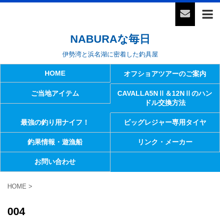
NABURAな毎日
伊勢湾と浜名湖に密着した釣具屋
HOME
オフショアツアーのご案内
ご当地アイテム
CAVALLA5NⅡ＆12NⅡのハン
ドル交換方法
最強の釣り用ナイフ！
ビッグレジャー専用タイヤ
釣果情報・遊漁船
リンク・メーカー
お問い合わせ
HOME
>
004