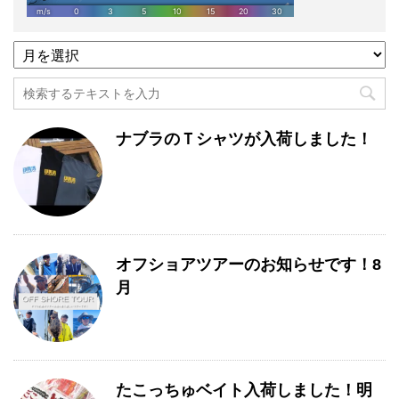
過
去
記
事
月
ナブラのＴシャツが入荷しました！
別
一
覧
オフショアツアーのお知らせです！8
月
たこっちゅベイト入荷しました！明