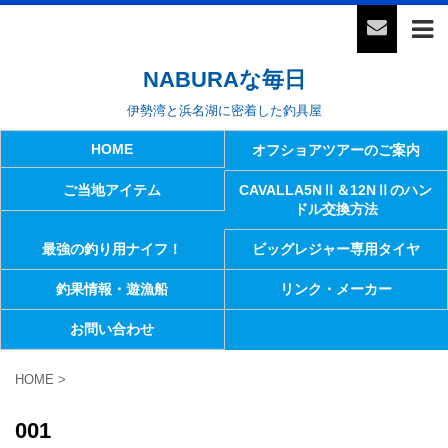
NABURAな毎日
伊勢湾と浜名湖に密着した釣具屋
HOME
オフショアツアーのご案内
ご当地アイテム
CAVALLA5NⅡ＆12NⅡのハン
ドル交換方法
最強の釣り用ナイフ！
ビッグレジャー専用タイヤ
釣果情報・遊漁船
リンク・メーカー
お問い合わせ
HOME
>
001