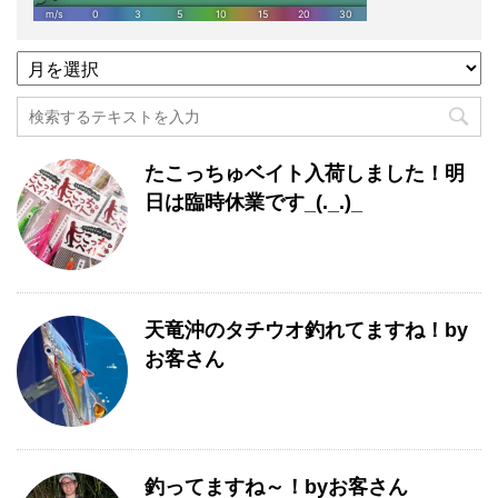
過
去
記
事
月
たこっちゅベイト入荷しました！明
別
一
日は臨時休業です_(._.)_
覧
天竜沖のタチウオ釣れてますね！by
お客さん
釣ってますね～！byお客さん