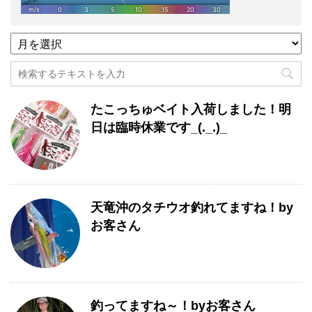
過
去
記
事
月
たこっちゅベイト入荷しました！明
別
一
日は臨時休業です_(._.)_
覧
天竜沖のタチウオ釣れてますね！by
お客さん
釣ってますね～！byお客さん