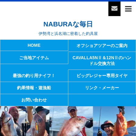
NABURAな毎日
伊勢湾と浜名湖に密着した釣具屋
HOME
オフショアツアーのご案内
ご当地アイテム
CAVALLA5NⅡ＆12NⅡのハン
ドル交換方法
最強の釣り用ナイフ！
ビッグレジャー専用タイヤ
釣果情報・遊漁船
リンク・メーカー
お問い合わせ