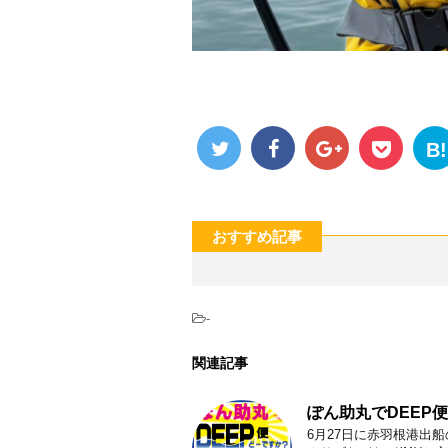
B!
おすすめ記事
-
関連記事
ぽん助丸でDEEP
6月27日に赤羽根港出