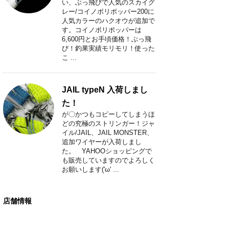
い、ぶっ飛びで人気のスカイグ
レー/コイノボリポッパー200に
人気カラーのハクオウが追加で
す。コイノボリポッパーは
6,600円とお手頃価格！ぶっ飛
び！釣果実績モリモリ！使った
こ ...
JAIL typeN 入荷しまし
た！
が〇かつもコピーしてしまうほ
どの究極のストリンガー！ジャ
イル/JAIL、JAIL MONSTER、
追加ワイヤーが入荷しまし
た。 YAHOOショッピングで
も販売していますのでよろしく
お願いします('ω' ...
店舗情報