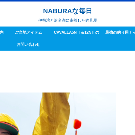
NABURAな毎日
伊勢湾と浜名湖に密着した釣具屋
内
ご当地アイテム
CAVALLA5NⅡ＆12NⅡの
最強の釣り用ナ
お問い合わせ
ハンドル交換方法