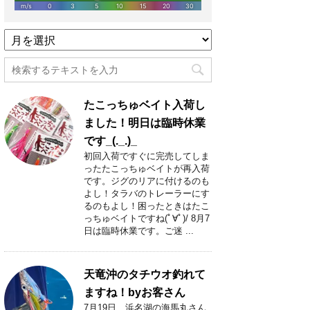
過
去
記
事
月
たこっちゅベイト入荷し
別
一
ました！明日は臨時休業
覧
です_(._.)_
初回入荷ですぐに完売してしま
ったたこっちゅベイトが再入荷
です。ジグのリアに付けるのも
よし！タラバのトレーラーにす
るのもよし！困ったときはたこ
っちゅベイトですね(ﾟ∀ﾟ)/ 8月7
日は臨時休業です。ご迷 ...
天竜沖のタチウオ釣れて
ますね！byお客さん
7月19日 浜名湖の海馬丸さん