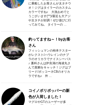
に乗船したお客さんが太タチウ
オ！ジグはタイラーのカスタム
カラーですね♪ 大漁おめでと
うございます(^^)/最近も大アジ
や太タチが好調！ぜひ遊びに行
ってみてね。 タイラーの ...
釣ってますね～！byお客
さん
フィッシュマンの柿本テスター
がレクスト/ハウレインのナブ
ラのオリカラでナイスシーバス
♪ 藁科さんは伊良湖の海凌丸さ
んで真鯛をキャッチ！ジグはブ
リード/ボッコーネCBのオリカ
ラですね♪ 外 ...
コイノボリポッパーの新
色が入荷しました！
マグロやGTのユーザーが多