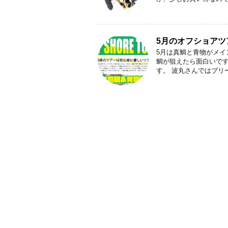
5月のオフショアツ
5月は真鯛と青物がメ
鯛が狙えたら面白いで
す。 波丸さんではブリー