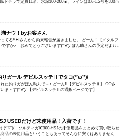
舷ドテラで定員11名、水深100-200ｍ、ラインは0.6-1.2号を300ｍ
湖ナウ！byお客さん
ってるSHIさんから釣果報告が届きました。 どーん！【メタルフ
ですか♪ おめでとうございます(*‘∀‘)/ ぽん助さんの予定だよ↓↓↓
ガール デビルスッテⅡでタコ(*'ω'*)/
れた釣りガがぽん助丸で～♪ どーん!!【デビルスッテⅡ】 OOさ
ま～す(*‘∀‘)/ 【デビルスッテⅡの通販ページです】
-HSJ USEDだけど未使用品！入荷です！
(*'▽')/ ソルティガIC300-HSJの未使用品をまとめて買い取らせ
気商品の未使用品ということもあってそんなに安くはありません
..