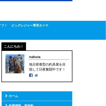
イフ！
ビッグレジャー専用タイヤ
こんにちわ！
nabura
地元密着型の釣具屋を目
指して日夜奮闘中です！
ホーム
釣果情報 遊漁船