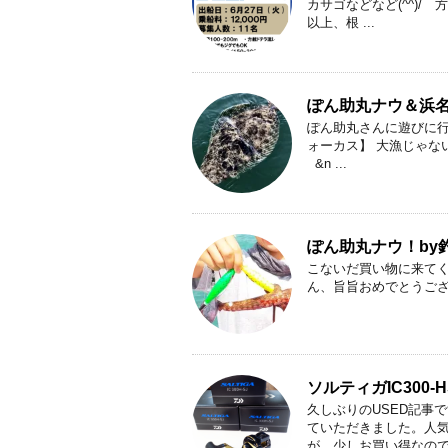
カサゴなどなど(^^)/ 方
以上、根 ...
ぽん助丸ナウ＆浜名
ぽん助丸さんに遊びに行
ォーカス】 大漁じゃない
&n ...
ぽん助丸ナウ！by釣り
こないだ買い物に来てく
ん、旨旨おめでとうござい
ソルティガIC300
久しぶりのUSED記事です
ていただきました。人
が、少しお買い得なので .