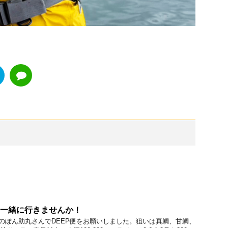
便一緒に行きませんか！
船のぽん助丸さんでDEEP便をお願いしました。狙いは真鯛、甘鯛、