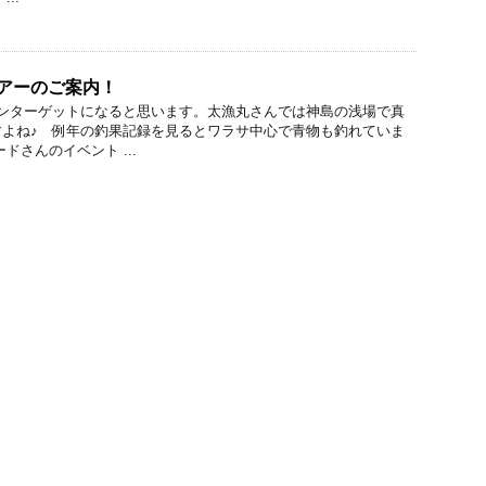
アーのご案内！
インターゲットになると思います。太漁丸さんでは神島の浅場で真
すよね♪ 例年の釣果記録を見るとワラサ中心で青物も釣れていま
ドさんのイベント ...