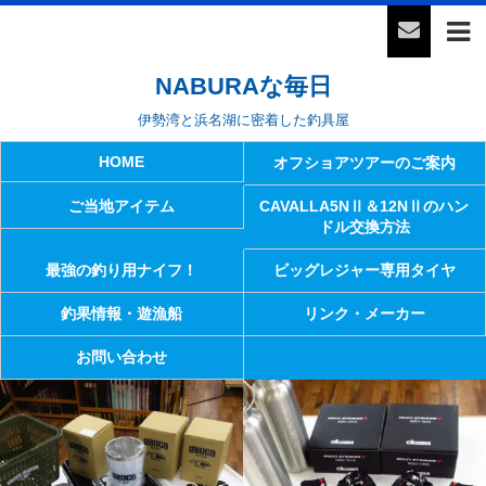
NABURAな毎日
伊勢湾と浜名湖に密着した釣具屋
HOME
オフショアツアーのご案内
ご当地アイテム
CAVALLA5NⅡ＆12NⅡのハン
ドル交換方法
最強の釣り用ナイフ！
ビッグレジャー専用タイヤ
釣果情報・遊漁船
リンク・メーカー
お問い合わせ