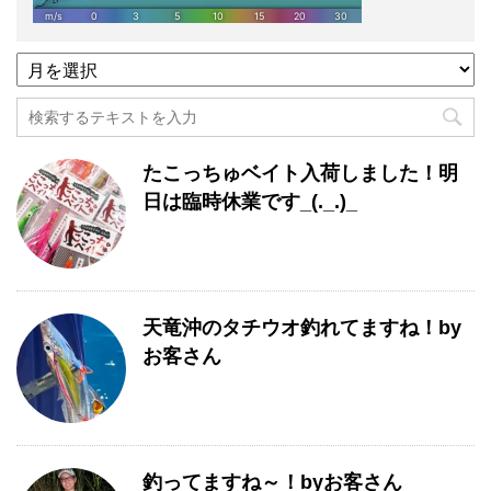
過
去
記
事
月
たこっちゅベイト入荷しました！明
別
一
日は臨時休業です_(._.)_
覧
天竜沖のタチウオ釣れてますね！by
お客さん
釣ってますね～！byお客さん