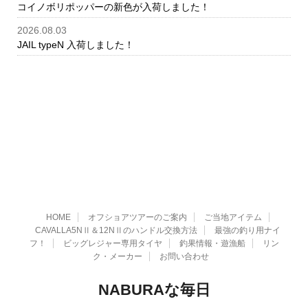
コイノボリポッパーの新色が入荷しました！
2026.08.03
JAIL typeN 入荷しました！
HOME
オフショアツアーのご案内
ご当地アイテム
CAVALLA5NⅡ＆12NⅡのハンドル交換方法
最強の釣り用ナイ
フ！
ビッグレジャー専用タイヤ
釣果情報・遊漁船
リン
ク・メーカー
お問い合わせ
NABURAな毎日