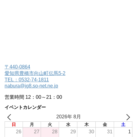
〒440-0864
愛知県豊橋市向山町伝馬5-2
TEL：0532-74-1811
nabura@jg8.so-net.ne.jp
営業時間 12：00～21：00
イベントカレンダー
2026年 8月
日
月
火
水
木
金
土
26
27
28
29
30
31
1