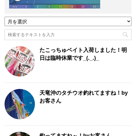
過
去
記
事
月
たこっちゅベイト入荷しました！明
別
一
日は臨時休業です_(._.)_
覧
天竜沖のタチウオ釣れてますね！by
お客さん
釣ってますね～！byお客さん