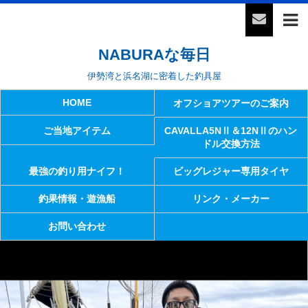
NABURAな毎日
伊勢湾と浜名湖に密着した釣具屋
HOME
オフショアツアーのご案内
ご当地アイテム
CAVALLA5NⅡ＆12NⅡのハン
ドル交換方法
最強の釣り用ナイフ！
ビッグレジャー専用タイヤ
釣果情報・遊漁船
リンク・メーカー
お問い合わせ