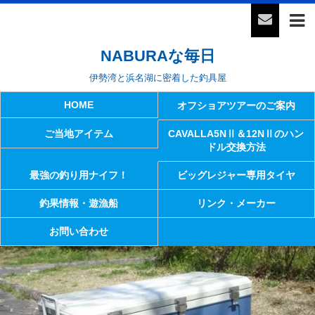
NABURAな毎日
伊勢湾と浜名湖に密着した釣具屋
HOME
オフショアツアーのご案内
ご当地アイテム
CAVALLA5NⅡ＆12NⅡのハン
ドル交換方法
最強の釣り用ナイフ！
ビッグレジャー専用タイヤ
釣果情報・遊漁船
リンク・メーカー
お問い合わせ