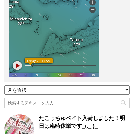
過
去
記
事
月
たこっちゅベイト入荷しました！明
別
一
日は臨時休業です_(._.)_
覧