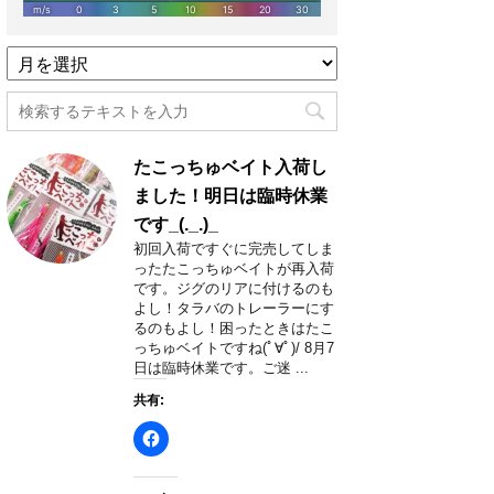
過
去
記
事
月
たこっちゅベイト入荷し
別
一
ました！明日は臨時休業
覧
です_(._.)_
初回入荷ですぐに完売してしま
ったたこっちゅベイトが再入荷
です。ジグのリアに付けるのも
よし！タラバのトレーラーにす
るのもよし！困ったときはたこ
っちゅベイトですね(ﾟ∀ﾟ)/ 8月7
日は臨時休業です。ご迷 ...
共有: