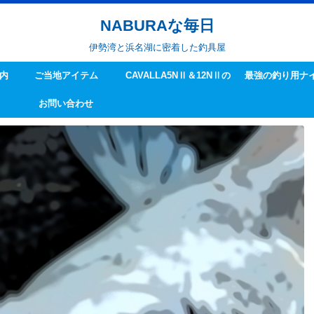
NABURAな毎日
伊勢湾と浜名湖に密着した釣具屋
内
ご当地アイテム
CAVALLA5NⅡ＆12NⅡの
最強の釣り用ナ
お問い合わせ
ハンドル交換方法