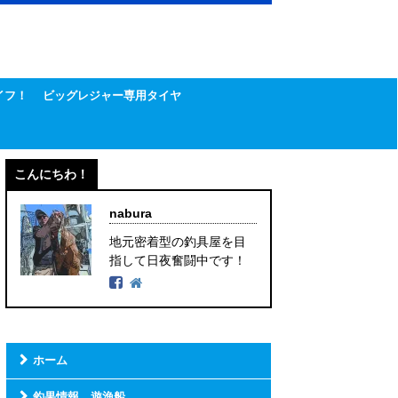
イフ！
ビッグレジャー専用タイヤ
こんにちわ！
nabura
地元密着型の釣具屋を目
指して日夜奮闘中です！
ホーム
釣果情報 遊漁船