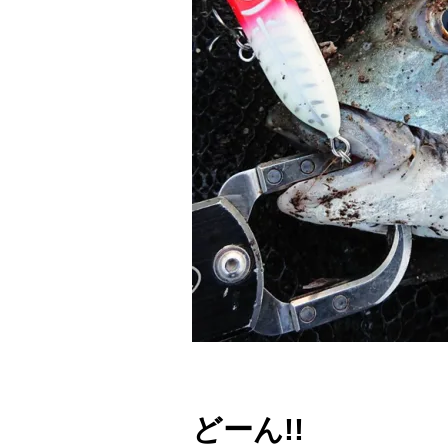
どーん!!