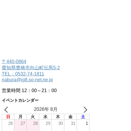
〒440-0864
愛知県豊橋市向山町伝馬5-2
TEL：0532-74-1811
nabura@jg8.so-net.ne.jp
営業時間 12：00～21：00
イベントカレンダー
2026年 8月
日
月
火
水
木
金
土
26
27
28
29
30
31
1