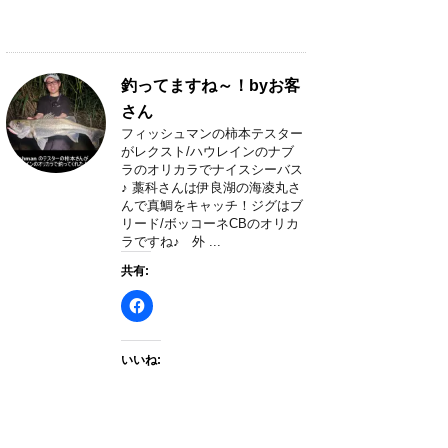
釣ってますね～！byお客
さん
フィッシュマンの柿本テスター
がレクスト/ハウレインのナブ
ラのオリカラでナイスシーバス
♪ 藁科さんは伊良湖の海凌丸さ
んで真鯛をキャッチ！ジグはブ
リード/ボッコーネCBのオリカ
ラですね♪ 外 ...
共有:
いいね: