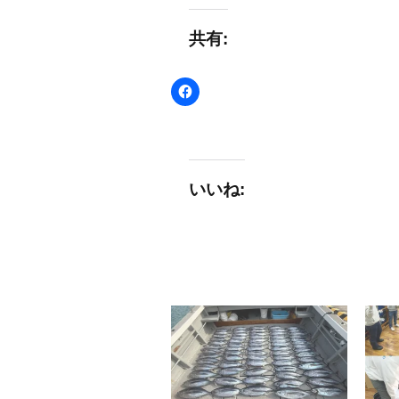
共有:
いいね: