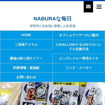
NABURAな毎日
伊勢湾と浜名湖に密着した釣具屋
HOME
オフショアツアーのご案内
ご当地アイテム
CAVALLA5NⅡ＆12NⅡのハン
ドル交換方法
最強の釣り用ナイフ！
ビッグレジャー専用タイヤ
釣果情報・遊漁船
リンク・メーカー
お問い合わせ