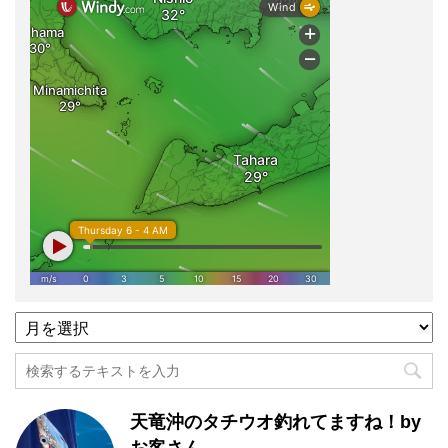
過
去
記
事
月
天竜沖のタチウオ釣れてますね！by
別
一