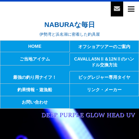
NABURAな毎日
伊勢湾と浜名湖に密着した釣具屋
HOME
オフショアツアーのご案内
ご当地アイテム
CAVALLA5NⅡ＆12NⅡのハン
ドル交換方法
最強の釣り用ナイフ！
ビッグレジャー専用タイヤ
釣果情報・遊漁船
リンク・メーカー
お問い合わせ