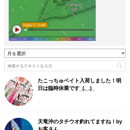
過
去
記
事
月
たこっちゅベイト入荷しました！明
別
一
日は臨時休業です_(._.)_
覧
天竜沖のタチウオ釣れてますね！by
お客さん