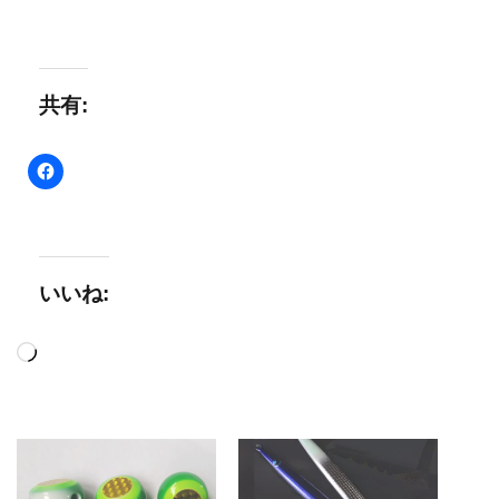
共有:
いいね:
読
み
込
み
中…