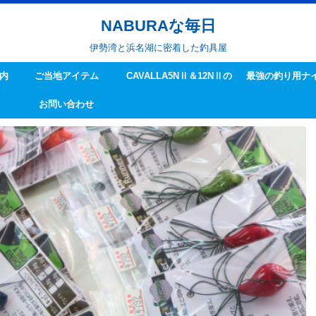
NABURAな毎日
伊勢湾と浜名湖に密着した釣具屋
内
ご当地アイテム
CAVALLA5NⅡ＆12NⅡの
最強の釣り用ナ
お問い合わせ
ハンドル交換方法