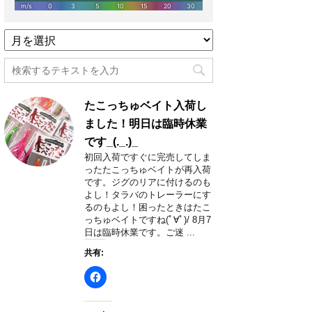
過
去
記
事
月
たこっちゅベイト入荷し
別
一
ました！明日は臨時休業
覧
です_(._.)_
初回入荷ですぐに完売してしま
ったたこっちゅベイトが再入荷
です。ジグのリアに付けるのも
よし！タラバのトレーラーにす
るのもよし！困ったときはたこ
っちゅベイトですね(ﾟ∀ﾟ)/ 8月7
日は臨時休業です。ご迷 ...
共有: