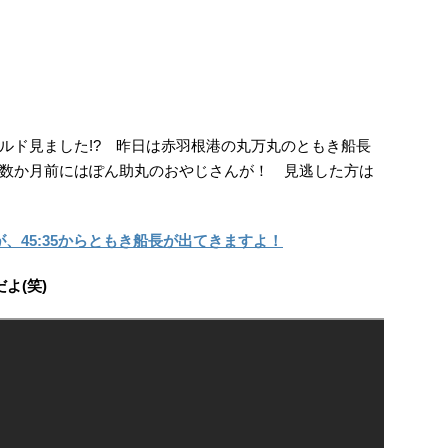
ルド見ました!? 昨日は赤羽根港の丸万丸のともき船長
数か月前にはぽん助丸のおやじさんが！ 見逃した方は
が、45:35からともき船長が出てきますよ！
よ(笑)