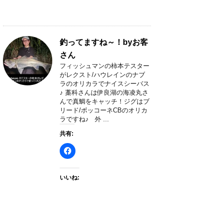
釣ってますね～！byお客
さん
フィッシュマンの柿本テスター
がレクスト/ハウレインのナブ
ラのオリカラでナイスシーバス
♪ 藁科さんは伊良湖の海凌丸さ
んで真鯛をキャッチ！ジグはブ
リード/ボッコーネCBのオリカ
ラですね♪ 外 ...
共有:
いいね: