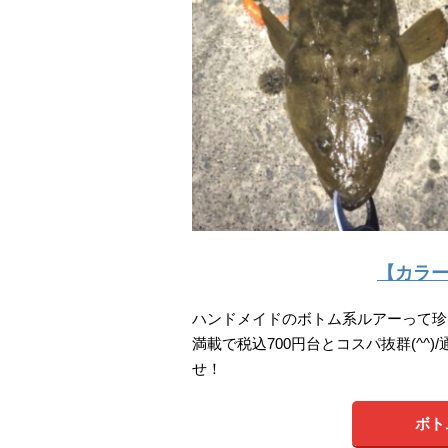
【カラ
ハンドメイドのボトム系ルアーって珍
満載で税込700円台とコスパ抜群(^
せ！
ボト