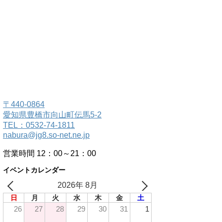
〒440-0864
愛知県豊橋市向山町伝馬5-2
TEL：0532-74-1811
nabura@jg8.so-net.ne.jp
営業時間 12：00～21：00
イベントカレンダー
2026年 8月
日
月
火
水
木
金
土
26
27
28
29
30
31
1