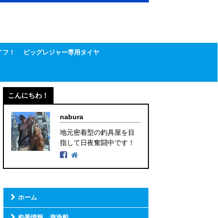
イフ！
ビッグレジャー専用タイヤ
こんにちわ！
nabura
地元密着型の釣具屋を目
指して日夜奮闘中です！
ホーム
釣果情報 遊漁船