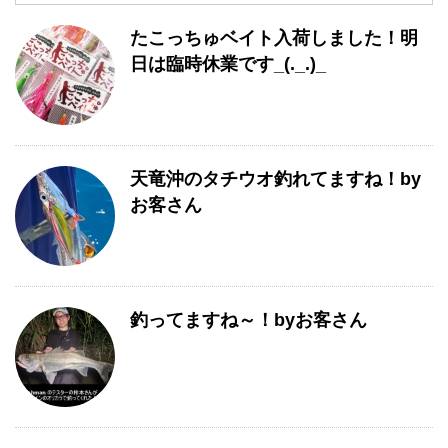
月
たこっちゅベイト入荷しました！明
別
一
日は臨時休業です_(._.)_
覧
天竜沖のタチウオ釣れてますね！by
お客さん
釣ってますね～！byお客さん