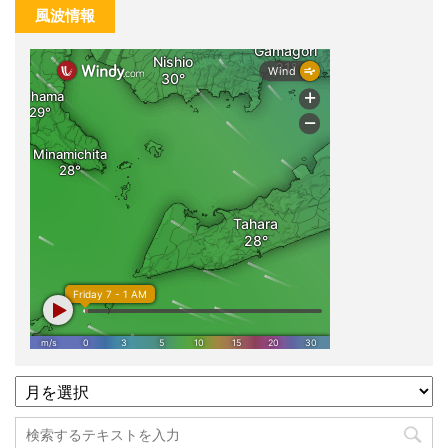
風波情報
過
去
記
事