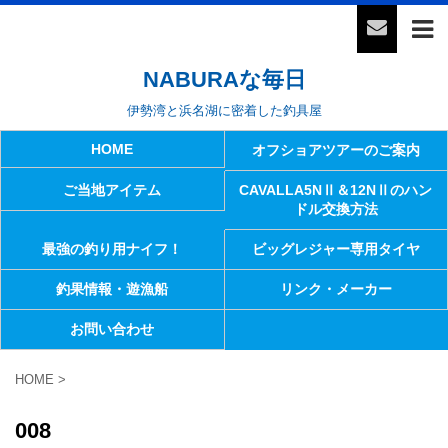
NABURAな毎日
伊勢湾と浜名湖に密着した釣具屋
HOME
オフショアツアーのご案内
ご当地アイテム
CAVALLA5NⅡ＆12NⅡのハン
ドル交換方法
最強の釣り用ナイフ！
ビッグレジャー専用タイヤ
釣果情報・遊漁船
リンク・メーカー
お問い合わせ
HOME
>
008