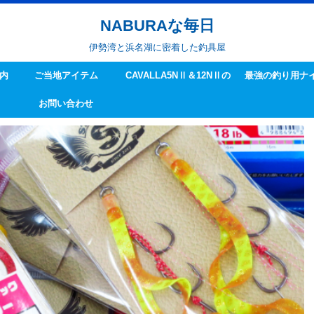
NABURAな毎日
伊勢湾と浜名湖に密着した釣具屋
内
ご当地アイテム
CAVALLA5NⅡ＆12NⅡの
最強の釣り用ナ
お問い合わせ
ハンドル交換方法