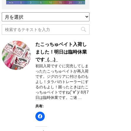
過
去
記
事
月
たこっちゅベイト入荷し
別
一
ました！明日は臨時休業
覧
です_(._.)_
初回入荷ですぐに完売してしま
ったたこっちゅベイトが再入荷
です。ジグのリアに付けるのも
よし！タラバのトレーラーにす
るのもよし！困ったときはたこ
っちゅベイトですね(ﾟ∀ﾟ)/ 8月7
日は臨時休業です。ご迷 ...
共有: