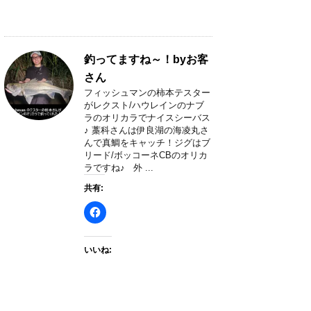
釣ってますね～！byお客
さん
フィッシュマンの柿本テスター
がレクスト/ハウレインのナブ
ラのオリカラでナイスシーバス
♪ 藁科さんは伊良湖の海凌丸さ
んで真鯛をキャッチ！ジグはブ
リード/ボッコーネCBのオリカ
ラですね♪ 外 ...
共有:
いいね: