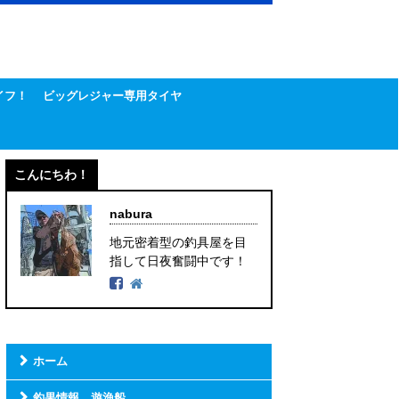
イフ！
ビッグレジャー専用タイヤ
こんにちわ！
nabura
地元密着型の釣具屋を目
指して日夜奮闘中です！
ホーム
釣果情報 遊漁船