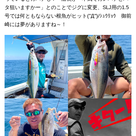
タ狙いますかー」とのことでジグに変更、SLJ用の1.5
号では何ともならない根魚がヒット(''Д'')/ｼｭｳﾘｮｳ 御前
崎には夢がありますね～！