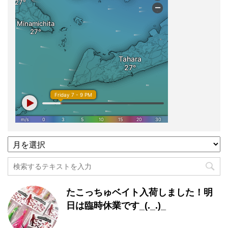
過
去
記
事
月
たこっちゅベイト入荷しました！明
別
一
日は臨時休業です_(._.)_
覧