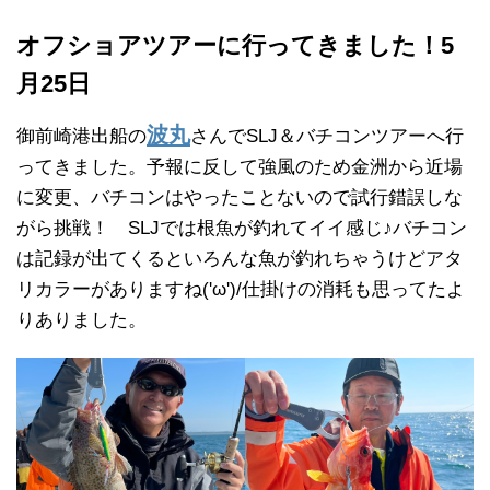
オフショアツアーに行ってきました！5
月25日
波丸
御前崎港出船の
さんでSLJ＆バチコンツアーへ行
ってきました。予報に反して強風のため金洲から近場
に変更、バチコンはやったことないので試行錯誤しな
がら挑戦！ SLJでは根魚が釣れてイイ感じ♪バチコン
は記録が出てくるといろんな魚が釣れちゃうけどアタ
リカラーがありますね('ω')/仕掛けの消耗も思ってたよ
りありました。