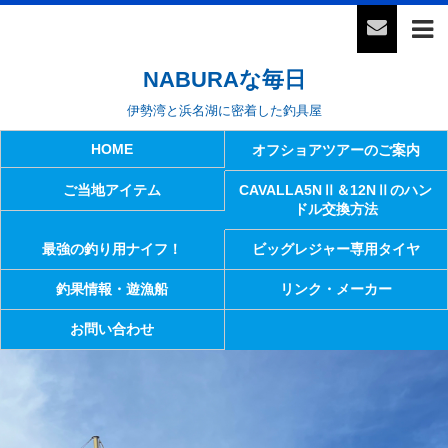
NABURAな毎日
伊勢湾と浜名湖に密着した釣具屋
HOME
オフショアツアーのご案内
ご当地アイテム
CAVALLA5NⅡ＆12NⅡのハン
ドル交換方法
最強の釣り用ナイフ！
ビッグレジャー専用タイヤ
釣果情報・遊漁船
リンク・メーカー
お問い合わせ