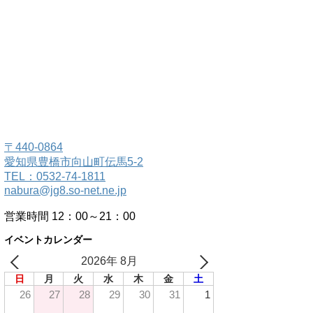
〒440-0864
愛知県豊橋市向山町伝馬5-2
TEL：0532-74-1811
nabura@jg8.so-net.ne.jp
営業時間 12：00～21：00
イベントカレンダー
2026年 8月
日
月
火
水
木
金
土
26
27
28
29
30
31
1