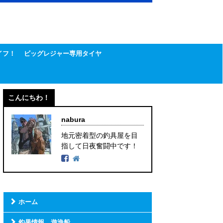
イフ！
ビッグレジャー専用タイヤ
こんにちわ！
nabura
地元密着型の釣具屋を目
指して日夜奮闘中です！
ホーム
釣果情報 遊漁船