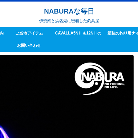
NABURAな毎日
伊勢湾と浜名湖に密着した釣具屋
内
ご当地アイテム
CAVALLA5NⅡ＆12NⅡの
最強の釣り用ナ
お問い合わせ
ハンドル交換方法