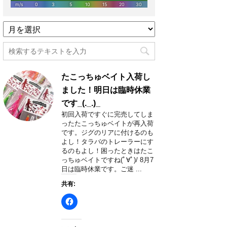
過
去
記
事
月
たこっちゅベイト入荷し
別
一
ました！明日は臨時休業
覧
です_(._.)_
初回入荷ですぐに完売してしま
ったたこっちゅベイトが再入荷
です。ジグのリアに付けるのも
よし！タラバのトレーラーにす
るのもよし！困ったときはたこ
っちゅベイトですね(ﾟ∀ﾟ)/ 8月7
日は臨時休業です。ご迷 ...
共有: