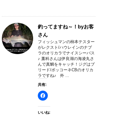
釣ってますね～！byお客
さん
フィッシュマンの柿本テスター
がレクスト/ハウレインのナブ
ラのオリカラでナイスシーバス
♪ 藁科さんは伊良湖の海凌丸さ
んで真鯛をキャッチ！ジグはブ
リード/ボッコーネCBのオリカ
ラですね♪ 外 ...
共有:
いいね: