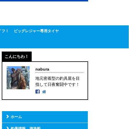
イフ！
ビッグレジャー専用タイヤ
こんにちわ！
nabura
地元密着型の釣具屋を目
指して日夜奮闘中です！
ホーム
釣果情報 遊漁船