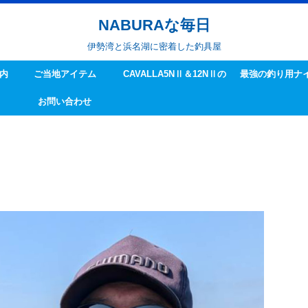
NABURAな毎日
伊勢湾と浜名湖に密着した釣具屋
内
ご当地アイテム
CAVALLA5NⅡ＆12NⅡの
最強の釣り用ナ
お問い合わせ
ハンドル交換方法