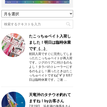
過
去
記
事
月
たこっちゅベイト入荷し
別
一
ました！明日は臨時休業
覧
です_(._.)_
初回入荷ですぐに完売してしま
ったたこっちゅベイトが再入荷
です。ジグのリアに付けるのも
よし！タラバのトレーラーにす
るのもよし！困ったときはたこ
っちゅベイトですね(ﾟ∀ﾟ)/ 8月7
日は臨時休業です。ご迷 ...
天竜沖のタチウオ釣れて
ますね！byお客さん
7月19日 浜名湖の海馬丸さん