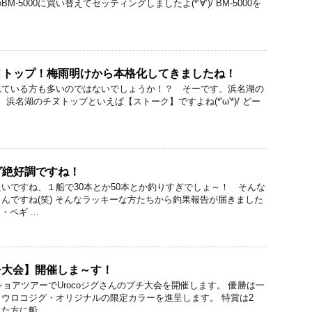
-5000に買い替えてセッティングしましたよ(*‘∀‘)/ BM-5000を
ヌトップ！梅雨明けから本格化してきましたね！
れている方も多いのではないでしょうか！？ そーです、浜名湖の
浜名湖のチヌトップといえば【ストーク】ですよね(*'ω'*)/ どー
グ絶好調ですね！
いですね、１船で30本とか50本とか釣りすぎでしょ～！ そんな
んですね(笑) そんなラッキーな方たちから釣果報告が届きました
ペギ ...
プチ大会】開催しま～す！
ショアツアーでUrocoジグさんのプチ大会を開催します。 優勝は一
ウロコジグ・オリジナルの限定カラーを進呈します。 特賞は2
方に船 ...