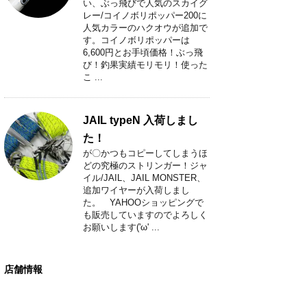
い、ぶっ飛びで人気のスカイグ
レー/コイノボリポッパー200に
人気カラーのハクオウが追加で
す。コイノボリポッパーは
6,600円とお手頃価格！ぶっ飛
び！釣果実績モリモリ！使った
こ ...
JAIL typeN 入荷しまし
た！
が〇かつもコピーしてしまうほ
どの究極のストリンガー！ジャ
イル/JAIL、JAIL MONSTER、
追加ワイヤーが入荷しまし
た。 YAHOOショッピングで
も販売していますのでよろしく
お願いします('ω' ...
店舗情報