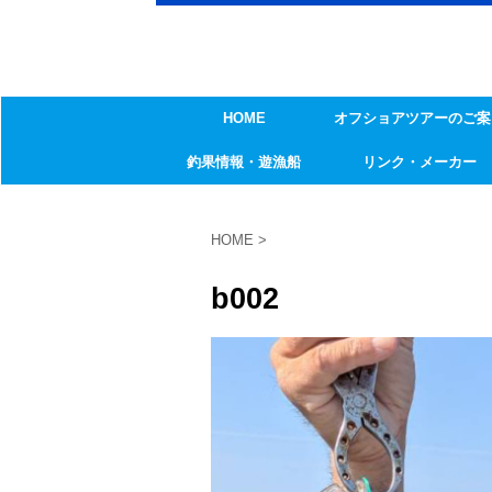
HOME
オフショアツアーのご案
釣果情報・遊漁船
リンク・メーカー
HOME
>
b002