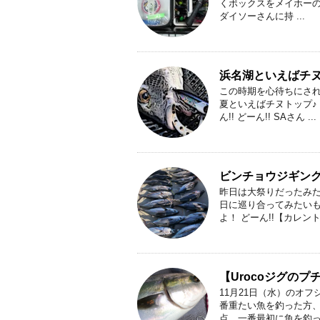
くボックスをメイホーのBM
ダイソーさんに持 ...
浜名湖といえばチ
この時期を心待ちにさ
夏といえばチヌトップ♪ 
ん!! どーん!! SAさん ...
ビンチョウジギン
昨日は大祭りだったみた
日に巡り合ってみたいも
よ！ どーん!!【カレント・
【Urocoジグの
11月21日（水）のオフ
番重たい魚を釣った方、
点、一番最初に魚を釣った