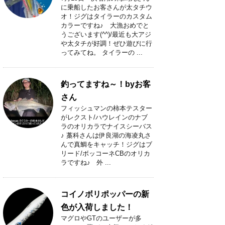
に乗船したお客さんが太タチウ
オ！ジグはタイラーのカスタム
カラーですね♪ 大漁おめでと
うございます(^^)/最近も大アジ
や太タチが好調！ぜひ遊びに行
ってみてね。 タイラーの ...
釣ってますね～！byお客
さん
フィッシュマンの柿本テスター
がレクスト/ハウレインのナブ
ラのオリカラでナイスシーバス
♪ 藁科さんは伊良湖の海凌丸さ
んで真鯛をキャッチ！ジグはブ
リード/ボッコーネCBのオリカ
ラですね♪ 外 ...
コイノボリポッパーの新
色が入荷しました！
マグロやGTのユーザーが多