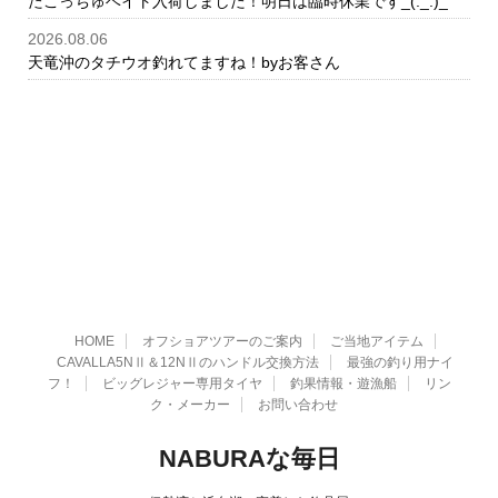
たこっちゅベイト入荷しました！明日は臨時休業です_(._.)_
2026.08.06
天竜沖のタチウオ釣れてますね！byお客さん
HOME
オフショアツアーのご案内
ご当地アイテム
CAVALLA5NⅡ＆12NⅡのハンドル交換方法
最強の釣り用ナイ
フ！
ビッグレジャー専用タイヤ
釣果情報・遊漁船
リン
ク・メーカー
お問い合わせ
NABURAな毎日