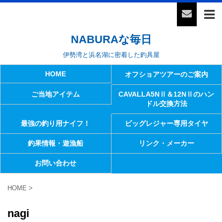
NABURAな毎日
伊勢湾と浜名湖に密着した釣具屋
HOME
オフショアツアーのご案内
ご当地アイテム
CAVALLA5NⅡ＆12NⅡのハン
ドル交換方法
最強の釣り用ナイフ！
ビッグレジャー専用タイヤ
釣果情報・遊漁船
リンク・メーカー
お問い合わせ
HOME
>
nagi