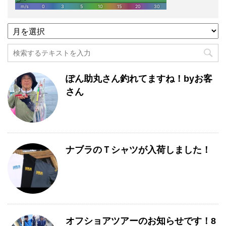
過
去
記
事
月
ぽん助丸さん釣れてますね！byお客
別
一
さん
覧
ナブラのＴシャツが入荷しました！
オフショアツアーのお知らせです！8