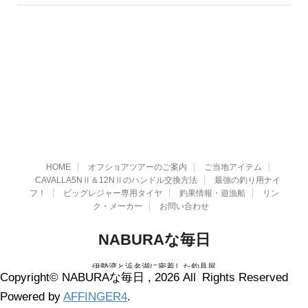
HOME
オフショアツアーのご案内
ご当地アイテム
CAVALLA5NⅡ＆12NⅡのハンドル交換方法
最強の釣り用ナイ
フ！
ビッグレジャー専用タイヤ
釣果情報・遊漁船
リン
ク・メーカー
お問い合わせ
NABURAな毎日
伊勢湾と浜名湖に密着した釣具屋
Copyright© NABURAな毎日 , 2026 All Rights Reserved
0532-74-1811
Powered by
AFFINGER4
.