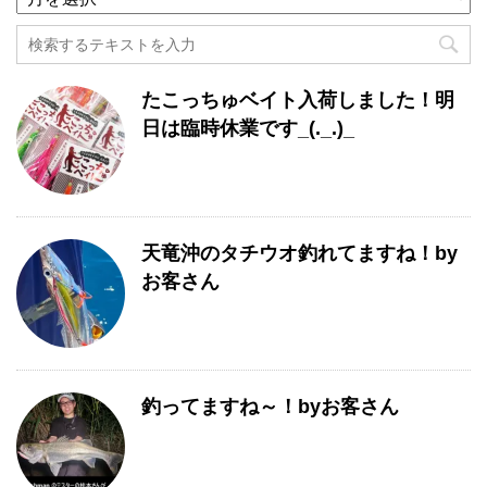
去
記
事
月
たこっちゅベイト入荷しました！明
別
一
日は臨時休業です_(._.)_
覧
天竜沖のタチウオ釣れてますね！by
お客さん
釣ってますね～！byお客さん