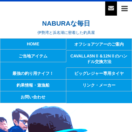
NABURAな毎日
伊勢湾と浜名湖に密着した釣具屋
HOME
オフショアツアーのご案内
ご当地アイテム
CAVALLA5NⅡ＆12NⅡのハン
ドル交換方法
最強の釣り用ナイフ！
ビッグレジャー専用タイヤ
釣果情報・遊漁船
リンク・メーカー
お問い合わせ