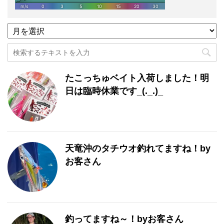
過
去
記
事
月
たこっちゅベイト入荷しました！明
別
一
日は臨時休業です_(._.)_
覧
天竜沖のタチウオ釣れてますね！by
お客さん
釣ってますね～！byお客さん