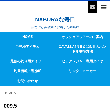
NABURAな毎日
伊勢湾と浜名湖に密着した釣具屋
HOME
オフショアツアーのご案内
ご当地アイテム
CAVALLA5NⅡ＆12NⅡのハン
ドル交換方法
最強の釣り用ナイフ！
ビッグレジャー専用タイヤ
釣果情報・遊漁船
リンク・メーカー
お問い合わせ
HOME
>
009.5