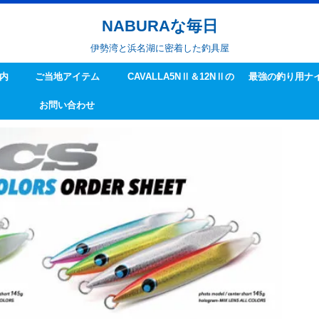
NABURAな毎日
伊勢湾と浜名湖に密着した釣具屋
内
ご当地アイテム
CAVALLA5NⅡ＆12NⅡの
最強の釣り用ナ
お問い合わせ
ハンドル交換方法