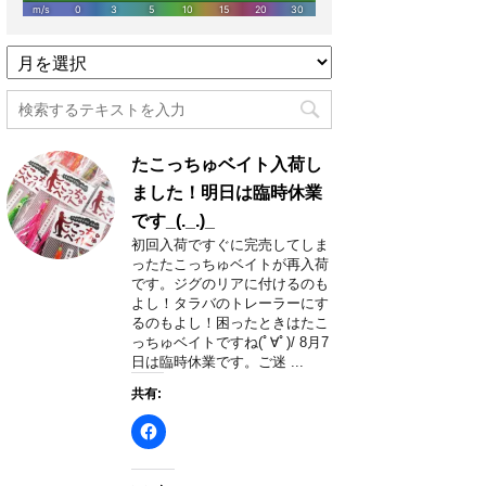
過
去
記
事
月
たこっちゅベイト入荷し
別
一
ました！明日は臨時休業
覧
です_(._.)_
初回入荷ですぐに完売してしま
ったたこっちゅベイトが再入荷
です。ジグのリアに付けるのも
よし！タラバのトレーラーにす
るのもよし！困ったときはたこ
っちゅベイトですね(ﾟ∀ﾟ)/ 8月7
日は臨時休業です。ご迷 ...
共有: