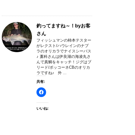
釣ってますね～！byお客
さん
フィッシュマンの柿本テスター
がレクスト/ハウレインのナブ
ラのオリカラでナイスシーバス
♪ 藁科さんは伊良湖の海凌丸さ
んで真鯛をキャッチ！ジグはブ
リード/ボッコーネCBのオリカ
ラですね♪ 外 ...
共有:
いいね: