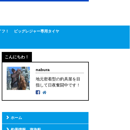
イフ！
ビッグレジャー専用タイヤ
こんにちわ！
nabura
地元密着型の釣具屋を目
指して日夜奮闘中です！
ホーム
釣果情報 遊漁船