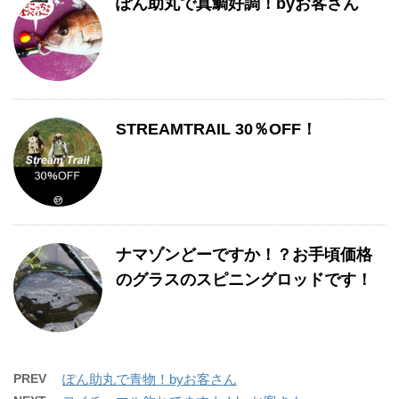
ぽん助丸で真鯛好調！byお客さん
STREAMTRAIL 30％OFF！
ナマゾンどーですか！？お手頃価格
のグラスのスピニングロッドです！
PREV
ぽん助丸で青物！byお客さん