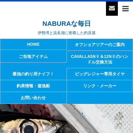
NABURAな毎日
伊勢湾と浜名湖に密着した釣具屋
HOME
オフショアツアーのご案内
ご当地アイテム
CAVALLA5NⅡ＆12NⅡのハン
ドル交換方法
最強の釣り用ナイフ！
ビッグレジャー専用タイヤ
釣果情報・遊漁船
リンク・メーカー
お問い合わせ