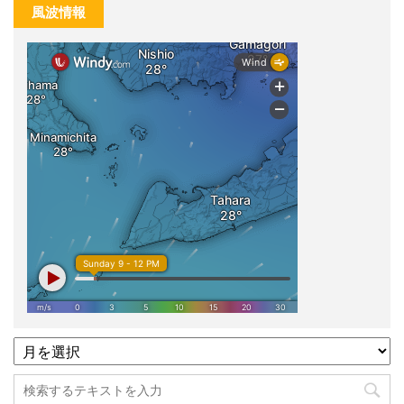
風波情報
過
去
記
事